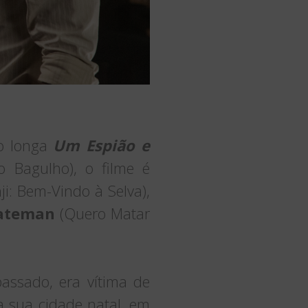
 o longa
Um Espião e
o Bagulho), o filme é
i: Bem-Vindo à Selva),
Bateman
(Quero Matar
assado, era vítima de
a sua cidade natal, em