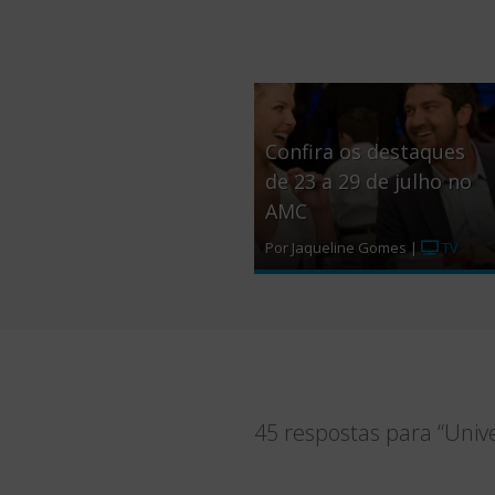
Confira os destaques
de 23 a 29 de julho no
AMC
Por Jaqueline Gomes |
TV
45 respostas para “Univ