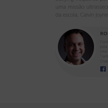
uma missão ultrassec
da escola, Calvin Joyn
RO
Form
pela
inte
Tamb
Cria