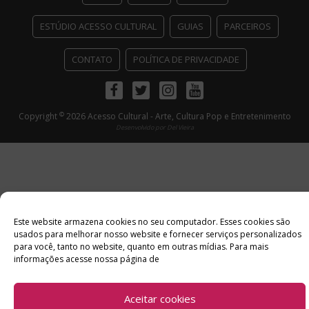
ESTÚDIO ACESSO CULTURAL
GUIAS
PARCEIROS
CONTATO
POLÍTICA DE PRIVACIDADE
Facebook
Twitter
Instagram
Youtube
©
Copyright
2026 Acesso Cultural - Arte, Cultura Pop e Entretenimento
Desenvolvido por
Del Vieira
Este website armazena cookies no seu computador. Esses cookies são
usados ​​para melhorar nosso website e fornecer serviços personalizados
para você, tanto no website, quanto em outras mídias. Para mais
informações acesse nossa página de
Aceitar cookies