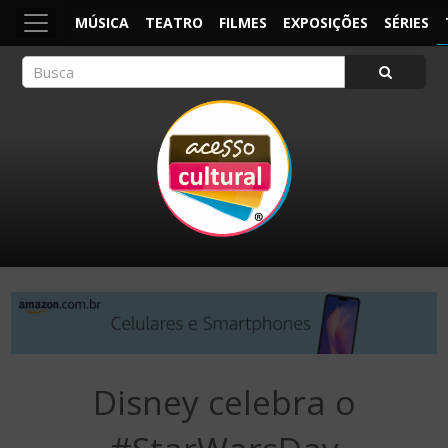
MÚSICA
TEATRO
FILMES
EXPOSIÇÕES
SÉRIES
ACESSO CULTURAL
Arte, Cultura Pop e Entretenimento
Disney celebra o