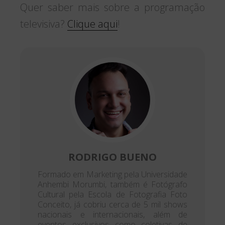
Quer saber mais sobre a programação
televisiva?
Clique aqui
!
RODRIGO BUENO
Formado em Marketing pela Universidade
Anhembi Morumbi, também é Fotógrafo
Cultural pela Escola de Fotografia Foto
Conceito, já cobriu cerca de 5 mil shows
nacionais e internacionais, além de
eventos exclusivos como coletivas de