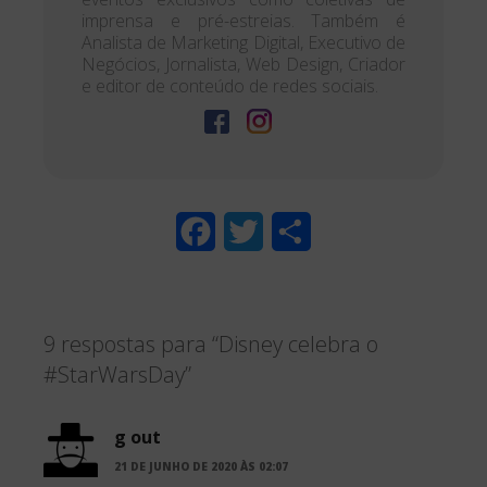
imprensa e pré-estreias. Também é
Analista de Marketing Digital, Executivo de
Negócios, Jornalista, Web Design, Criador
e editor de conteúdo de redes sociais.
F
T
S
a
w
h
c
i
a
9 respostas para “Disney celebra o
e
t
r
#StarWarsDay”
b
t
e
o
e
g out
o
r
21 DE JUNHO DE 2020 ÀS 02:07