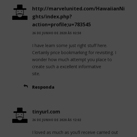
http://marvelunited.com/HawaiianNi
ghts/index.php?
action=profile;u=783545
26 DE JUNHO DE 2020 ÀS 02:58
I have learn some just right stuff here.
Certainly price bookmarking for revisiting. I
wonder how much attempt you place to
create such a excellent informative
site.
Responda
tinyurl.com
26 DE JUNHO DE 2020 ÀS 12:02
I loved as much as you’ll receive carried out