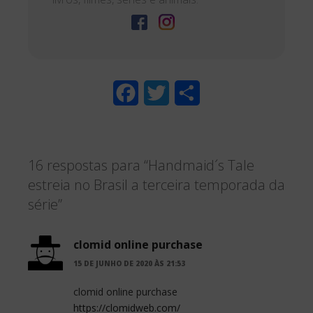
F
T
S
a
w
h
c
i
a
16 respostas para “Handmaid´s Tale
e
t
r
estreia no Brasil a terceira temporada da
b
t
e
série”
o
e
o
r
clomid online purchase
15 DE JUNHO DE 2020 ÀS 21:53
k
clomid online purchase
https://clomidweb.com/