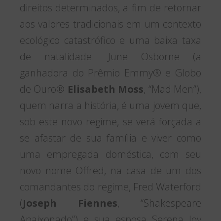
direitos determinados, a fim de retornar
aos valores tradicionais em um contexto
ecológico catastrófico e uma baixa taxa
de natalidade. June Osborne (a
ganhadora do Prêmio Emmy® e Globo
de Ouro®
Elisabeth Moss
, “Mad Men”),
quem narra a história, é uma jovem que,
sob este novo regime, se verá forçada a
se afastar de sua família e viver como
uma empregada doméstica, com seu
novo nome Offred, na casa de um dos
comandantes do regime, Fred Waterford
(
Joseph Fiennes
, “Shakespeare
Apaixonado”) e sua esposa Serena Joy