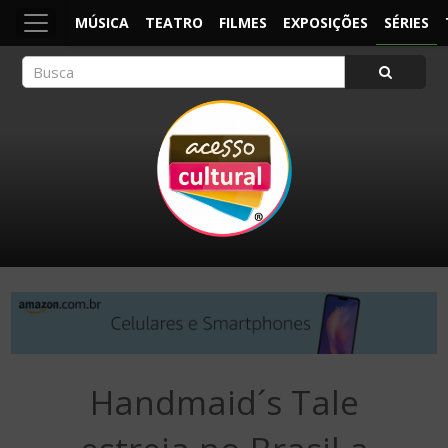
MÚSICA
TEATRO
FILMES
EXPOSIÇÕES
SÉRIES
ACESSO CULTURAL
Arte, Cultura Pop e Entretenimento
Handmaid´s Tale