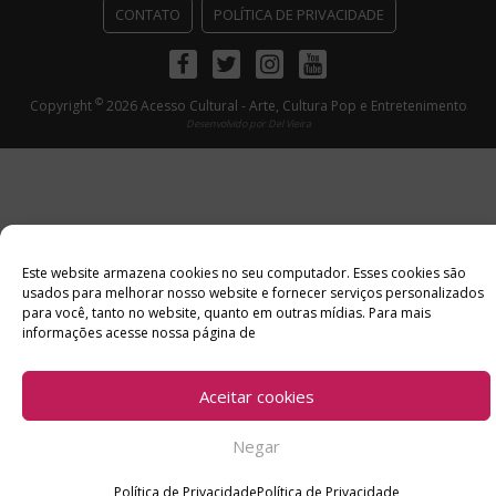
CONTATO
POLÍTICA DE PRIVACIDADE
Facebook
Twitter
Instagram
Youtube
©
Copyright
2026 Acesso Cultural - Arte, Cultura Pop e Entretenimento
Desenvolvido por
Del Vieira
Este website armazena cookies no seu computador. Esses cookies são
usados ​​para melhorar nosso website e fornecer serviços personalizados
para você, tanto no website, quanto em outras mídias. Para mais
informações acesse nossa página de
Aceitar cookies
Negar
Política de Privacidade
Política de Privacidade