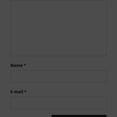
o
e
o
r
k
Nome
*
E-mail
*