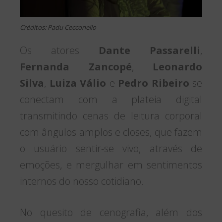
Créditos: Padu Cecconello
Os atores
Dante Passarelli
,
Fernanda Zancopé
,
Leonardo
Silva
,
Luiza Válio
e
Pedro Ribeiro
se
conectam com a plateia digital
transmitindo cenas de leitura corporal
com ângulos amplos e closes, que fazem
o usuário sentir-se vivo, através de
emoções, e mergulhar em sentimentos
internos do nosso cotidiano.
No quesito de cenografia, além dos