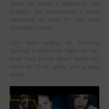
planos de fundo, o espetáculo traz
projeções que transformam a nossa
experiência de estar em casa para
dimensões teatrais.
Com texto original de Fernanda
Zancopé, a temporada digital de “Um
Amor Para Francis Bacon” estará em
cartaz até 15 de agosto. Vale a pena
assistir!