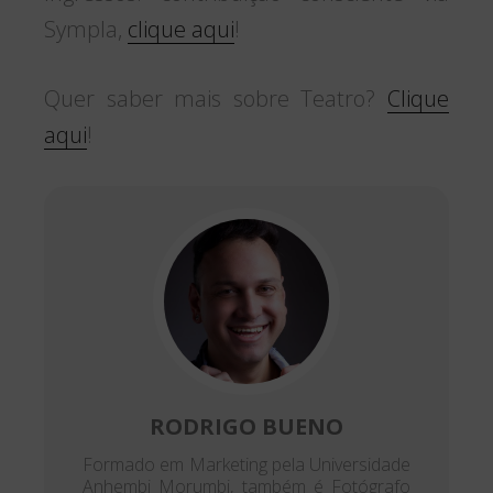
Sympla,
clique aqui
!
Quer saber mais sobre Teatro?
Clique
aqui
!
RODRIGO BUENO
Formado em Marketing pela Universidade
Anhembi Morumbi, também é Fotógrafo