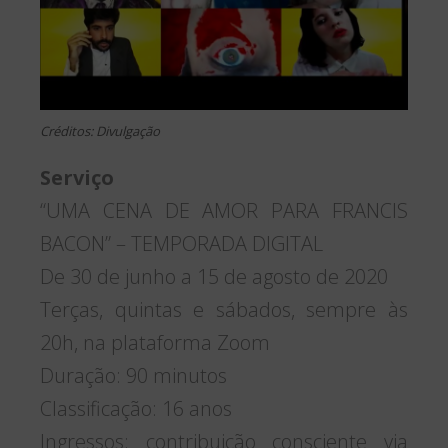
Créditos: Divulgação
Serviço
“UMA CENA DE AMOR PARA FRANCIS
BACON” – TEMPORADA DIGITAL
De 30 de junho a 15 de agosto de 2020
Terças, quintas e sábados, sempre às
20h, na plataforma Zoom
Duração: 90 minutos
Classificação: 16 anos
Ingressos: contribuição consciente via