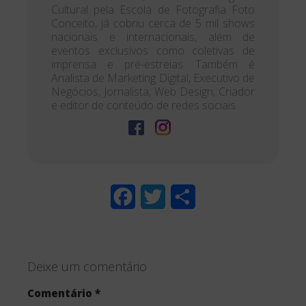
Cultural pela Escola de Fotografia Foto
Conceito, já cobriu cerca de 5 mil shows
nacionais e internacionais, além de
eventos exclusivos como coletivas de
imprensa e pré-estreias. Também é
Analista de Marketing Digital, Executivo de
Negócios, Jornalista, Web Design, Criador
e editor de conteúdo de redes sociais.
F
T
S
a
w
h
c
i
a
Deixe um comentário
e
t
r
Comentário
*
b
t
e