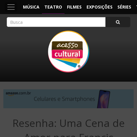
MÚSICA
TEATRO
FILMES
EXPOSIÇÕES
SÉRIES
ACESSO CULTURAL
Arte, Cultura Pop e Entretenimento
Resenha: Uma Cena de