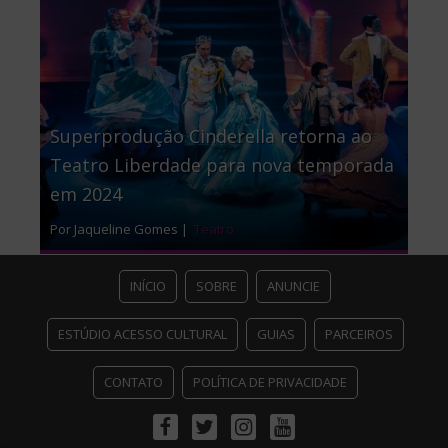
Superprodução Cinderella retorna ao
Teatro Liberdade para nova temporada
em 2024
Por Jaqueline Gomes |
Teatro
INÍCIO
SOBRE
ANUNCIE
ESTÚDIO ACESSO CULTURAL
GUIAS
PARCEIROS
CONTATO
POLÍTICA DE PRIVACIDADE
Facebook
Twitter
Instagram
Youtube