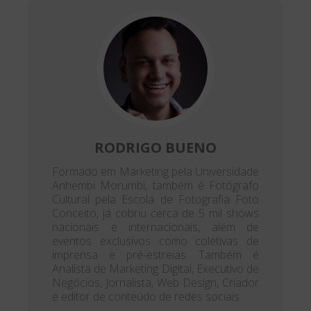
RODRIGO BUENO
Formado em Marketing pela Universidade
Anhembi Morumbi, também é Fotógrafo
Cultural pela Escola de Fotografia Foto
Conceito, já cobriu cerca de 5 mil shows
nacionais e internacionais, além de
eventos exclusivos como coletivas de
imprensa e pré-estreias. Também é
Analista de Marketing Digital, Executivo de
Negócios, Jornalista, Web Design, Criador
e editor de conteúdo de redes sociais.