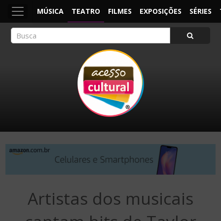
MÚSICA
TEATRO
FILMES
EXPOSIÇÕES
SÉRIES
ACESSO CULTURAL
Arte, Cultura Pop e Entretenimento
Artistas dos musicais