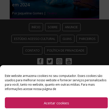
em 2024
Por Jaqueline Gomes |
Teatro
INÍCIO
SOBRE
ANUNCIE
ESTÚDIO ACESSO CULTURAL
GUIAS
PARCEIROS
CONTATO
POLÍTICA DE PRIVACIDADE
Facebook
Twitter
Instagram
Youtube
©
Copyright
2026 Acesso Cultural - Arte, Cultura Pop e Entretenimento
Desenvolvido por
Del Vieira
Este website armazena cookies no seu computador. Esses cookies são
usados ​​para melhorar nosso website e fornecer serviços personalizados
para você, tanto no website, quanto em outras mídias. Para mais
informações acesse nossa página de
Aceitar cookies