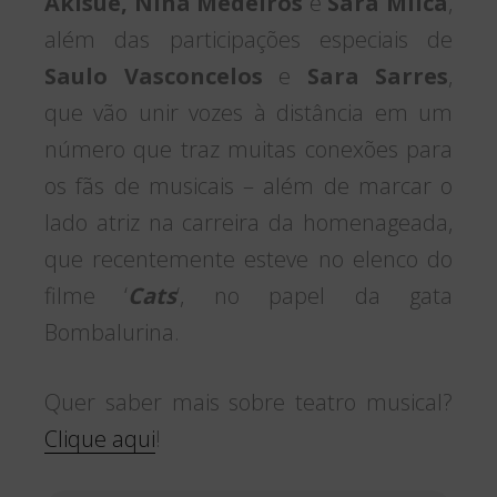
Akisue, Nina Medeiros
e
Sara Milca
,
além das participações especiais de
Saulo Vasconcelos
e
Sara Sarres
,
que vão unir vozes à distância em um
número que traz muitas conexões para
os fãs de musicais – além de marcar o
lado atriz na carreira da homenageada,
que recentemente esteve no elenco do
filme ‘
Cats
‘, no papel da gata
Bombalurina.
Quer saber mais sobre teatro musical?
Clique aqui
!