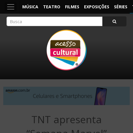
MÚSICA
TEATRO
FILMES
EXPOSIÇÕES
SÉRIES
ACESSO CULTURAL
Arte, Cultura Pop e Entretenimento
TNT apresenta