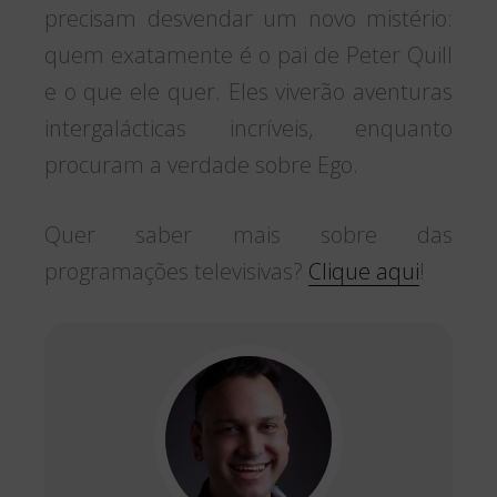
precisam desvendar um novo mistério:
quem exatamente é o pai de Peter Quill
e o que ele quer. Eles viverão aventuras
intergalácticas incríveis, enquanto
procuram a verdade sobre Ego.
Quer saber mais sobre das
programações televisivas?
Clique aqui
!