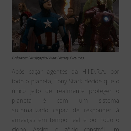
Créditos: Divulgação/Walt Disney Pictures
Após caçar agentes da H.I.D.R.A. por
todo o planeta, Tony Stark decide que o
único jeito de realmente proteger o
planeta é com um sistema
automatizado capaz de responder à
ameaças em tempo real e por todo o
globo. Assim, o gênio constrói um