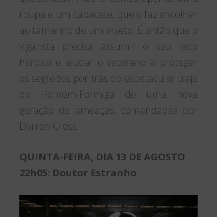
roupa e um capacete, que o faz encolher
ao tamanho de um inseto. É então que o
vigarista precisa assumir o seu lado
heroico e ajudar o veterano a proteger
os segredos por trás do espetacular traje
do Homem-Formiga de uma nova
geração de ameaças, comandadas por
Darren Cross.
QUINTA-FEIRA, DIA 13 DE AGOSTO
22h05: Doutor Estranho