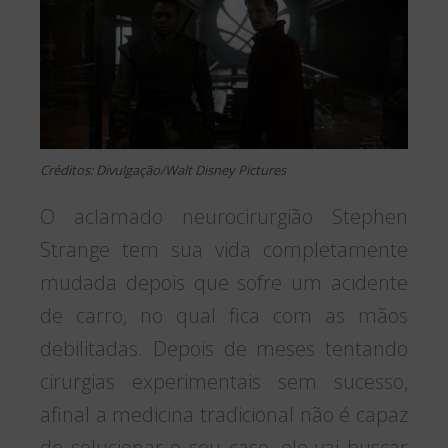
Créditos: Divulgação/Walt Disney Pictures
O aclamado neurocirurgião Stephen
Strange tem sua vida completamente
mudada depois que sofre um acidente
de carro, no qual fica com as mãos
debilitadas. Depois de meses tentando
cirurgias experimentais sem sucesso,
afinal a medicina tradicional não é capaz
de solucionar o seu caso, ele vai buscar