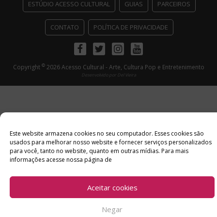
ESTÚDIO ACESSO CULTURAL
GUIAS
PARCEIROS
CONTATO
POLÍTICA DE PRIVACIDADE
Facebook
Twitter
Instagram
Youtube
©
Copyright
2026 Acesso Cultural - Arte, Cultura Pop e Entretenimento
Desenvolvido por
Del Vieira
Este website armazena cookies no seu computador. Esses cookies são
usados ​​para melhorar nosso website e fornecer serviços personalizados
para você, tanto no website, quanto em outras mídias. Para mais
informações acesse nossa página de
Aceitar cookies
Negar