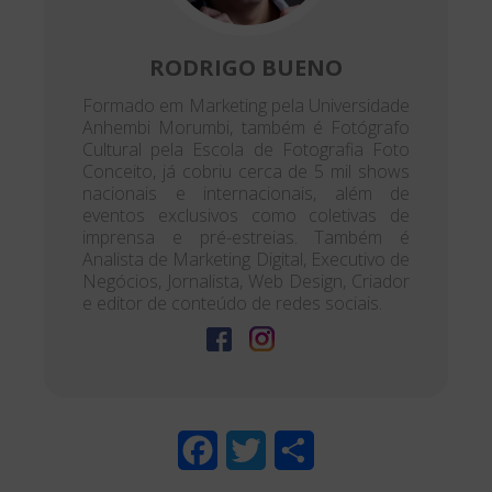
RODRIGO BUENO
Formado em Marketing pela Universidade
Anhembi Morumbi, também é Fotógrafo
Cultural pela Escola de Fotografia Foto
Conceito, já cobriu cerca de 5 mil shows
nacionais e internacionais, além de
eventos exclusivos como coletivas de
imprensa e pré-estreias. Também é
Analista de Marketing Digital, Executivo de
Negócios, Jornalista, Web Design, Criador
e editor de conteúdo de redes sociais.
F
T
S
a
w
h