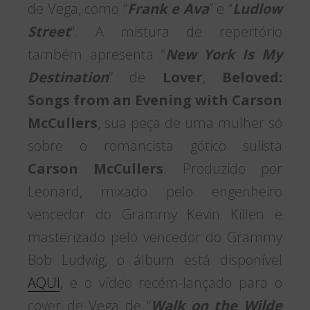
de Vega, como “
Frank e Ava
” e “
Ludlow
Street
“. A mistura de repertório
também apresenta “
New York Is My
Destination
” de
Lover
,
Beloved:
Songs from an Evening with Carson
McCullers
, sua peça de uma mulher só
sobre o romancista gótico sulista
Carson McCullers
. Produzido por
Leonard, mixado pelo engenheiro
vencedor do Grammy Kevin Killen e
masterizado pelo vencedor do Grammy
Bob Ludwig, o álbum está disponível
AQUI
, e o vídeo recém-lançado para o
cover de Vega de “
Walk on the Wilde