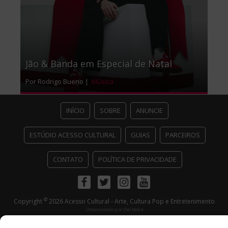
Jão & Banda em Especial de Natal
Por Rodrigo Bueno |
Música
INÍCIO
SOBRE
ANUNCIE
ESTÚDIO ACESSO CULTURAL
GUIAS
PARCEIROS
CONTATO
POLÍTICA DE PRIVACIDADE
Facebook
Twitter
Instagram
Youtube
©
Copyright
2026 Acesso Cultural - Arte, Cultura Pop e Entretenimento
Desenvolvido por
Del Vieira