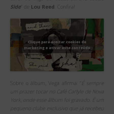
Side
” de
Lou Reed
. Confira!
Clique para aceitar cookies de
marketing e ativar este conteúdo
Sobre o álbum, Vega afirma: “
É sempre
um prazer tocar no Café Carlyle de Nova
York, onde esse álbum foi gravado. É um
pequeno clube exclusivo que já recebeu