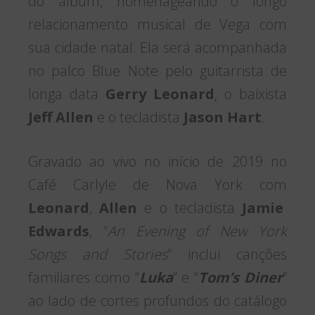
do álbum, homenageando o longo
relacionamento musical de Vega com
sua cidade natal. Ela será acompanhada
no palco Blue Note pelo guitarrista de
longa data
Gerry Leonard
, o baixista
Jeff Allen
e o tecladista
Jason Hart
.
Gravado ao vivo no início de 2019 no
Café Carlyle de Nova York com
Leonard
,
Allen
e o tecladista
Jamie
Edwards
, “
An Evening of New York
Songs and Stories
” inclui canções
familiares como “
Luka
” e “
Tom’s Diner
”
ao lado de cortes profundos do catálogo