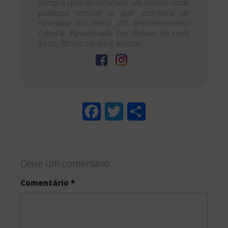
sempre quis desenvolver um veículo onde
pudesse noticiar o que acontece de
novidade no meio do entretenimento
cultural. Apaixonada por shows de rock,
livros, filmes, séries e animais.
F
T
S
a
w
h
c
i
a
Deixe um comentário
e
t
r
Comentário
*
b
t
e
o
e
o
r