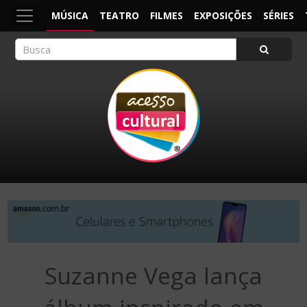
MÚSICA
TEATRO
FILMES
EXPOSIÇÕES
SÉRIES
ACESSO CULTURAL
Arte, Cultura Pop e Entretenimento
Suzanne Vega lança