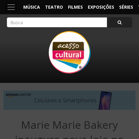
MÚSICA
TEATRO
FILMES
EXPOSIÇÕES
SÉRIES
ACESSO CULTURAL
Arte, Cultura Pop e Entretenimento
Marie Marie Bakery