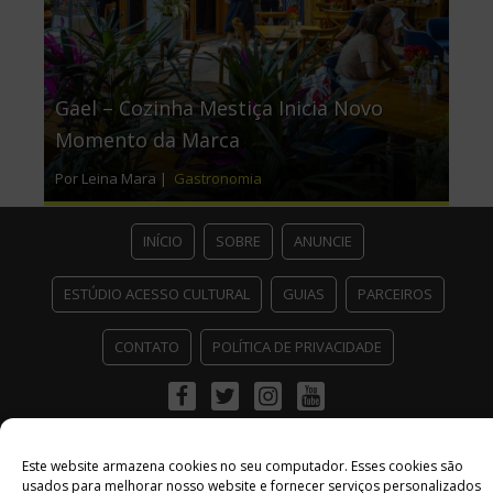
Gael – Cozinha Mestiça Inicia Novo
Momento da Marca
Por Leina Mara |
Gastronomia
INÍCIO
SOBRE
ANUNCIE
ESTÚDIO ACESSO CULTURAL
GUIAS
PARCEIROS
CONTATO
POLÍTICA DE PRIVACIDADE
Facebook
Twitter
Instagram
Youtube
©
Copyright
2026 Acesso Cultural - Arte, Cultura Pop e Entretenimento
Desenvolvido por
Del Vieira
Este website armazena cookies no seu computador. Esses cookies são
usados ​​para melhorar nosso website e fornecer serviços personalizados