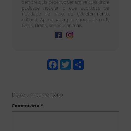
sempre quis desenvolver um veículo onde
pudesse noticiar o que acontece de
novidade no meio do entretenimento
cultural. Apaixonada por shows de rock,
livros, filmes, séries e animais.
F
T
S
a
w
h
c
i
a
Deixe um comentário
e
t
r
Comentário
*
b
t
e
o
e
o
r