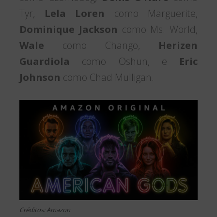
Tyr,
Lela Loren
como Marguerite,
Dominique Jackson
como Ms. World,
Wale
como Chango,
Herizen
Guardiola
como Oshun, e
Eric
Johnson
como Chad Mulligan.
Créditos: Amazon