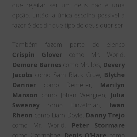
que rejeitar ser um deus não é uma
opção. Então, a única escolha possível a
fazer é decidir que tipo de deus quer ser.
Também fazem parte do elenco
Crispin Glover
como Mr. World,
Demore Barnes
como Mr. Ibis,
Devery
Jacobs
como Sam Black Crow,
Blythe
Danner
como Demeter,
Marilyn
Manson
como Johan Wengren,
Julia
Sweeney
como Hinzelman,
Iwan
Rheon
como Liam Doyle,
Danny Trejo
como Mr. World,
Peter Stormare
como Czernobog,
Denis O’Hare
como