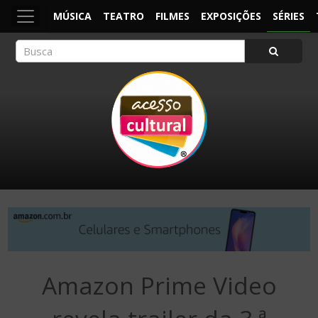
MÚSICA
TEATRO
FILMES
EXPOSIÇÕES
SÉRIES
ACESSO CULTURAL
Arte, Cultura Pop e Entretenimento
Amazon Prime Video