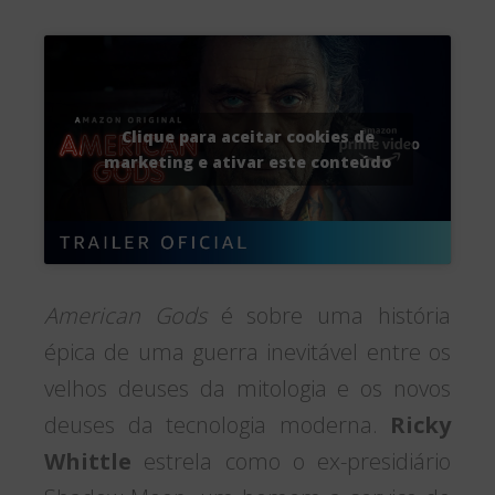
Clique para aceitar cookies de
marketing e ativar este conteúdo
American Gods
é sobre uma história
épica de uma guerra inevitável entre os
velhos deuses da mitologia e os novos
deuses da tecnologia moderna.
Ricky
Whittle
estrela como o ex-presidiário