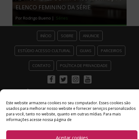
ELENCO FEMININO DA SÉRIE
Por Rodrigo Bueno |
Séries
INÍCIO
SOBRE
ANUNCIE
ESTÚDIO ACESSO CULTURAL
GUIAS
PARCEIROS
CONTATO
POLÍTICA DE PRIVACIDADE
Facebook
Twitter
Instagram
Youtube
©
Copyright
2026 Acesso Cultural - Arte, Cultura Pop e Entretenimento
Desenvolvido por
Del Vieira
Este website armazena cookies no seu computador. Esses cookies são
usados ​​para melhorar nosso website e fornecer serviços personalizados
para você, tanto no website, quanto em outras mídias. Para mais
informações acesse nossa página de
Aceitar cookies