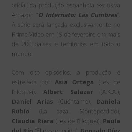
oficial da produção espanhola exclusiva
Amazon “
O Internato: Las Cumbres
“.
A série será lançada exclusivamente no
Prime Video em 19 de fevereiro em mais
de 200 países e territórios em todo o
mundo.
Com oito episódios, a produção é
estrelada por
Asia Ortega
(Les de
l’Hoquei),
Albert Salazar
(A.K.A.),
Daniel Arias
(Cuéntame),
Daniela
Rubio
(La caza. Monteperdido),
Claudia Riera
(Les de l’Hoquei),
Paula
del Río
(El desconocido),
Gonzalo Díez