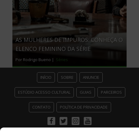
AS MULHERES DE IMPUROS: CONHEÇA O
ELENCO FEMININO DA SÉRIE
Por Rodrigo Bueno |
Séries
INÍCIO
SOBRE
ANUNCIE
ESTÚDIO ACESSO CULTURAL
GUIAS
PARCEIROS
CONTATO
POLÍTICA DE PRIVACIDADE
Facebook
Twitter
Instagram
Youtube
©
Copyright
2026 Acesso Cultural - Arte, Cultura Pop e Entretenimento
Desenvolvido por
Del Vieira