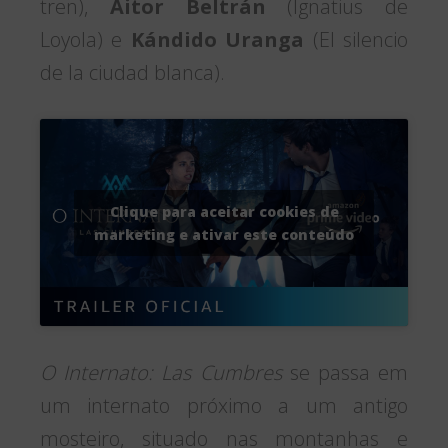
tren),
Aitor Beltrán
(Ignatius de
Loyola) e
Kándido Uranga
(El silencio
de la ciudad blanca).
Clique para aceitar cookies de
marketing e ativar este conteúdo
O Internato: Las Cumbres
se passa em
um internato próximo a um antigo
mosteiro, situado nas montanhas e