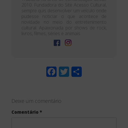
2010. Fundadora do Site Acesso Cultural,
sempre quis desenvolver um veículo onde
pudesse noticiar o que acontece de
novidade no meio do entretenimento
cultural. Apaixonada por shows de rock,
livros, filmes, séries e animais.
F
T
S
a
w
h
c
i
a
Deixe um comentário
e
t
r
Comentário
*
b
t
e
o
e