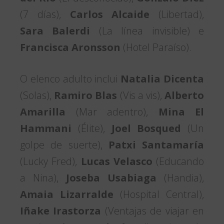
(7 días),
Carlos Alcaide
(Libertad),
Sara Balerdi
(La línea invisible) e
Francisca Aronsson
(Hotel Paraíso).
O elenco adulto inclui
Natalia Dicenta
(Solas),
Ramiro Blas
(Vis a vis),
Alberto
Amarilla
(Mar adentro),
Mina El
Hammani
(Élite),
Joel Bosqued
(Un
golpe de suerte),
Patxi Santamaría
(Lucky Fred),
Lucas Velasco
(Educando
a Nina),
Joseba Usabiaga
(Handia),
Amaia Lizarralde
(Hospital Central),
Iñake Irastorza
(Ventajas de viajar en