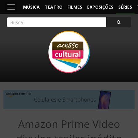
MÚSICA
TEATRO
FILMES
EXPOSIÇÕES
SÉRIES
ACESSO CULTURAL
Arte, Cultura Pop e Entretenimento
Amazon Prime Video