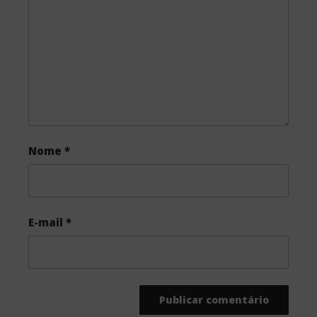
o
r
k
Nome
*
E-mail
*