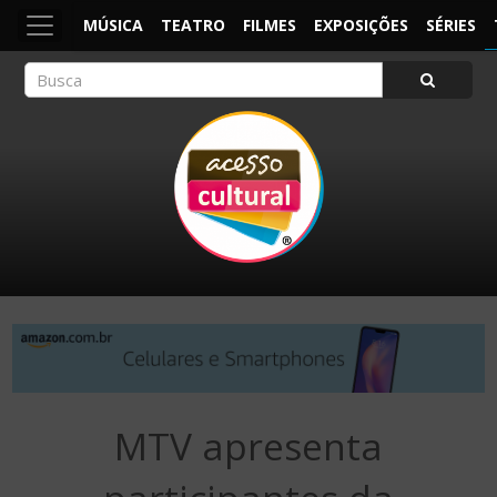
MÚSICA
TEATRO
FILMES
EXPOSIÇÕES
SÉRIES
ACESSO CULTURAL
Arte, Cultura Pop e Entretenimento
MTV apresenta