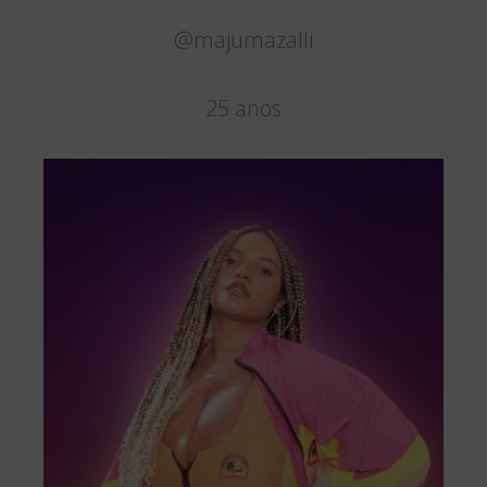
@majumazalli
25 anos