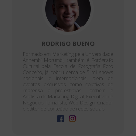
RODRIGO BUENO
Formado em Marketing pela Universidade
Anhembi Morumbi, também é Fotógrafo
Cultural pela Escola de Fotografia Foto
Conceito, já cobriu cerca de 5 mil shows
nacionais e internacionais, além de
eventos exclusivos como coletivas de
imprensa e pré-estreias. Também é
Analista de Marketing Digital, Executivo de
Negócios, Jornalista, Web Design, Criador
e editor de conteúdo de redes sociais.