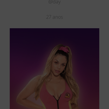
@day
27 anos