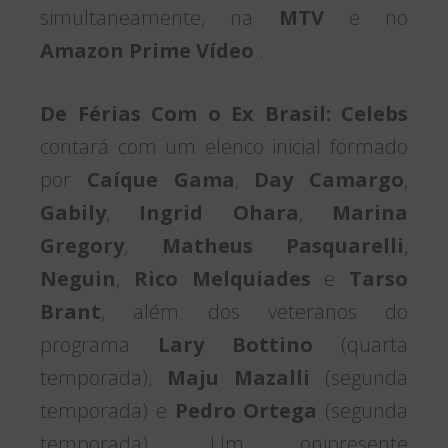
simultaneamente, na
MTV
e no
Amazon Prime Vídeo
.
De Férias Com o Ex Brasil: Celebs
contará com um elenco inicial formado
por
Caíque Gama
,
Day Camargo
,
Gabily
,
Ingrid Ohara
,
Marina
Gregory
,
Matheus Pasquarelli
,
Neguin
,
Rico Melquiades
e
Tarso
Brant
, além dos veteranos do
programa
Lary Bottino
(quarta
temporada),
Maju Mazalli
(segunda
temporada) e
Pedro Ortega
(segunda
temporada). Um onipresente