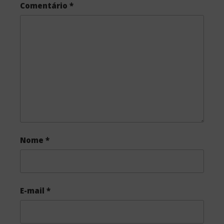
Comentário
*
b
t
e
o
e
o
r
k
Nome
*
E-mail
*