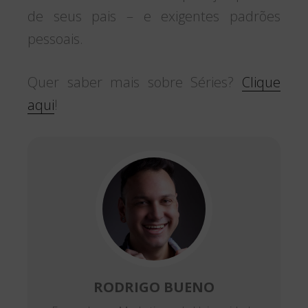
de seus pais – e exigentes padrões
pessoais.
Quer saber mais sobre Séries?
Clique
aqui
!
RODRIGO BUENO