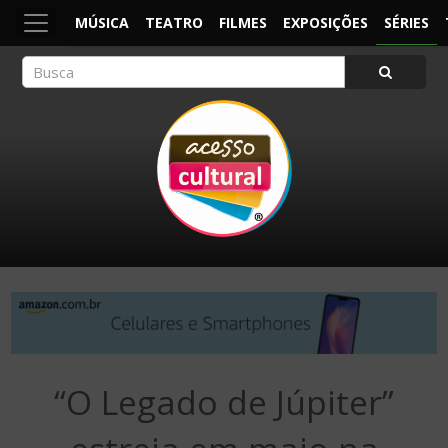
MÚSICA
TEATRO
FILMES
EXPOSIÇÕES
SÉRIES
ACESSO CULTURAL
Arte, Cultura Pop e Entretenimento
“O Legado de Júpiter”