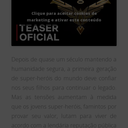
Clique para aceitar cookies de
marketing e ativar este conteúdo
Depois de quase um século mantendo a
humanidade segura, a primeira geração
de super-heróis do mundo deve confiar
nos seus filhos para continuar o legado.
Mas as tensões aumentam à medida
que os jovens super-heróis, famintos por
provar seu valor, lutam para viver de
acordo com a lendária reputação pública