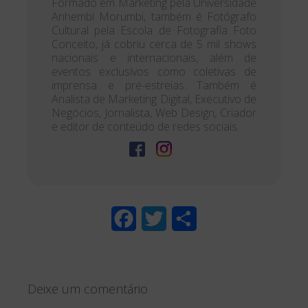
Formado em Marketing pela Universidade
Anhembi Morumbi, também é Fotógrafo
Cultural pela Escola de Fotografia Foto
Conceito, já cobriu cerca de 5 mil shows
nacionais e internacionais, além de
eventos exclusivos como coletivas de
imprensa e pré-estreias. Também é
Analista de Marketing Digital, Executivo de
Negócios, Jornalista, Web Design, Criador
e editor de conteúdo de redes sociais.
F
T
S
a
w
h
c
i
a
Deixe um comentário
e
t
r