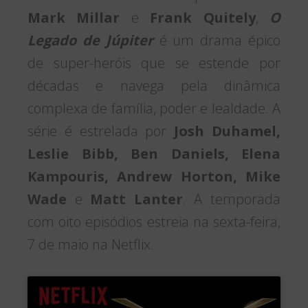
Mark Millar
e
Frank Quitely
,
O
Legado de Júpiter
é um drama épico
de super-heróis que se estende por
décadas e navega pela dinâmica
complexa de família, poder e lealdade. A
série é estrelada por
Josh Duhamel,
Leslie Bibb, Ben Daniels, Elena
Kampouris, Andrew Horton, Mike
Wade
e
Matt Lanter
. A temporada
com oito episódios estreia na sexta-feira,
7 de maio na Netflix.