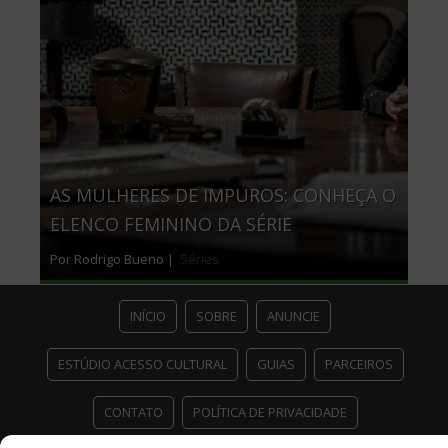
AS MULHERES DE IMPUROS: CONHEÇA O
ELENCO FEMININO DA SÉRIE
Por Rodrigo Bueno |
Séries
INÍCIO
SOBRE
ANUNCIE
ESTÚDIO ACESSO CULTURAL
GUIAS
PARCEIROS
CONTATO
POLÍTICA DE PRIVACIDADE