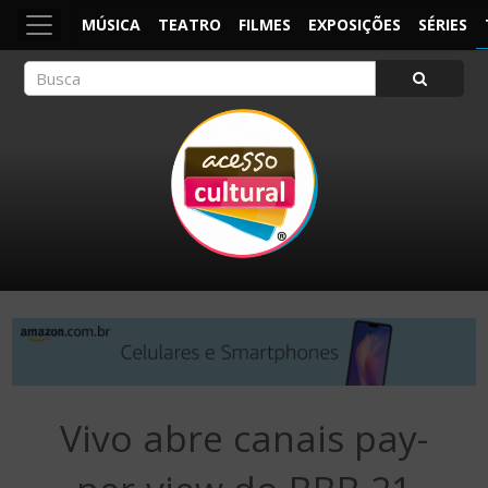
MÚSICA
TEATRO
FILMES
EXPOSIÇÕES
SÉRIES
ACESSO CULTURAL
Arte, Cultura Pop e Entretenimento
Vivo abre canais pay-