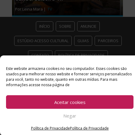
Por Leina Mara |
TV
INÍCIO
SOBRE
ANUNCIE
ESTÚDIO ACESSO CULTURAL
GUIAS
PARCEIROS
CONTATO
POLÍTICA DE PRIVACIDADE
Facebook
Twitter
Instagram
Youtube
Este website armazena cookies no seu computador. Esses cookies são
usados ​​para melhorar nosso website e fornecer serviços personalizados
para você, tanto no website, quanto em outras mídias. Para mais
©
Copyright
2026 Acesso Cultural - Arte, Cultura Pop e Entretenimento
informações acesse nossa página de
Desenvolvido por
Del Vieira
Aceitar cookies
Negar
Política de Privacidade
Política de Privacidade