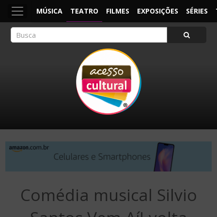
MÚSICA
TEATRO
FILMES
EXPOSIÇÕES
SÉRIES
ACESSO CULTURAL
Arte, Cultura Pop e Entretenimento
Comédia musical Silvio