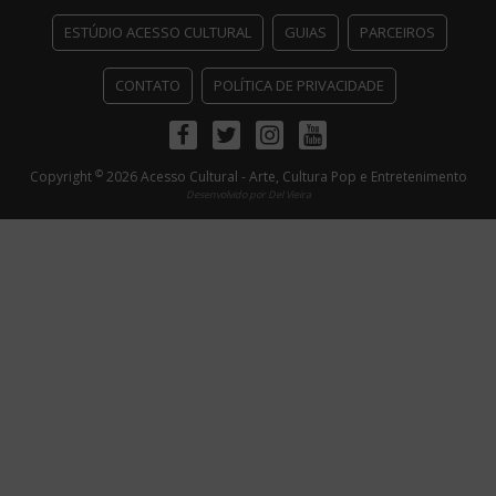
ESTÚDIO ACESSO CULTURAL
GUIAS
PARCEIROS
CONTATO
POLÍTICA DE PRIVACIDADE
Facebook
Twitter
Instagram
Youtube
©
Copyright
2026 Acesso Cultural - Arte, Cultura Pop e Entretenimento
Desenvolvido por
Del Vieira