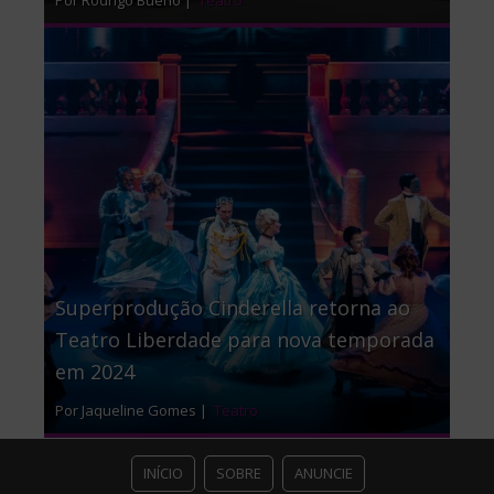
Por Rodrigo Bueno |
Teatro
Superprodução Cinderella retorna ao
Teatro Liberdade para nova temporada
em 2024
Por Jaqueline Gomes |
Teatro
INÍCIO
SOBRE
ANUNCIE