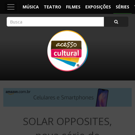
MÚSICA
TEATRO
FILMES
EXPOSIÇÕES
SÉRIES
ACESSO CULTURAL
Arte, Cultura Pop e Entretenimento
SOLAR OPPOSITES,