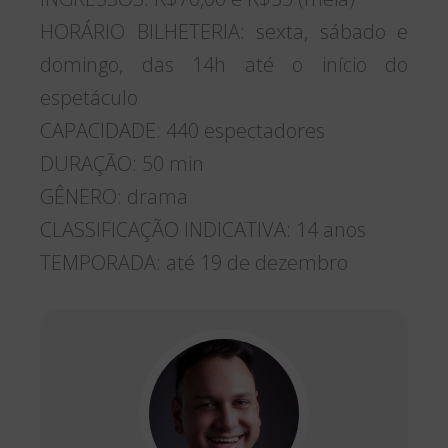
HORÁRIO BILHETERIA: sexta, sábado e
domingo, das 14h até o início do
espetáculo
CAPACIDADE: 440 espectadores
DURAÇÃO: 50 min
GÊNERO: drama
CLASSIFICAÇÃO INDICATIVA: 14 anos
TEMPORADA: até 19 de dezembro