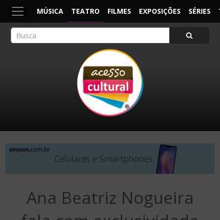
MÚSICA
TEATRO
FILMES
EXPOSIÇÕES
SÉRIES
ACESSO CULTURAL
Arte, Cultura Pop e Entretenimento
Ana Beatriz Nogueira