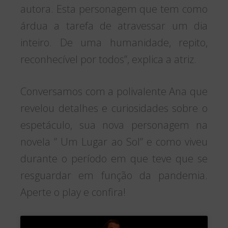
autora. Esta personagem que tem como
árdua a tarefa de atravessar um dia
inteiro. De uma humanidade, repito,
reconhecível por todos”, explica a atriz.
Conversamos com a polivalente Ana que
revelou detalhes e curiosidades sobre o
espetáculo, sua nova personagem na
novela ” Um Lugar ao Sol” e como viveu
durante o período em que teve que se
resguardar em função da pandemia.
Aperte o play e confira!