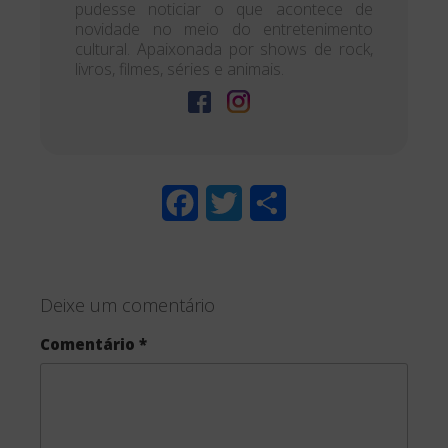
pudesse noticiar o que acontece de
novidade no meio do entretenimento
cultural. Apaixonada por shows de rock,
livros, filmes, séries e animais.
F
T
S
a
w
h
c
i
a
Deixe um comentário
e
t
r
Comentário
*
b
t
e
o
e
o
r