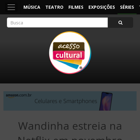
MÚSICA
TEATRO
FILMES
EXPOSIÇÕES
SÉRIES
ACESSO CULTURAL
Arte, Cultura Pop e Entretenimento
Wandinha estreia na