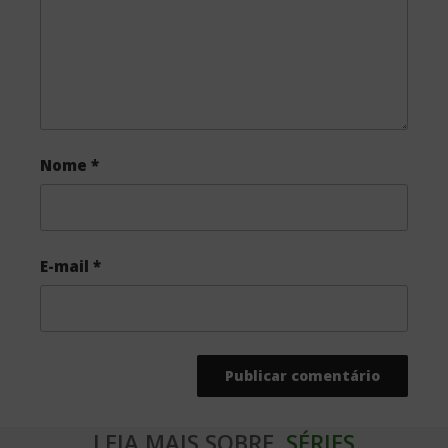
k
Nome
*
E-mail
*
LEIA MAIS SOBRE
SÉRIES