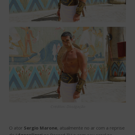
Créditos: Divulgação
O ator
Sergio Marone
, atualmente no ar com a reprise
de “
Apocalipse
” na Record TV e com seu canal no