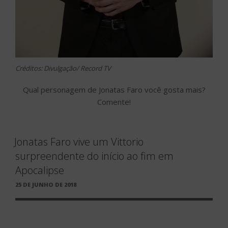
Créditos: Divulgação/ Record TV
Qual personagem de Jonatas Faro você gosta mais?
Comente!
Jonatas Faro vive um Vittorio
surpreendente do início ao fim em
Apocalipse
PUBLICADO
25 DE JUNHO DE 2018
EM