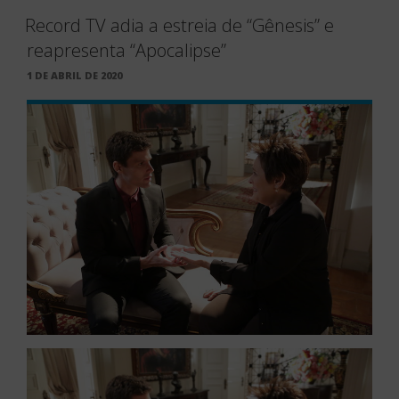
Record TV adia a estreia de “Gênesis” e
reapresenta “Apocalipse”
PUBLICADO
1 DE ABRIL DE 2020
EM