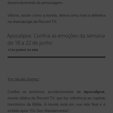
desenvolvimento do personagem.
Vittorio, assim como a novela, deixou uma marca definitiva
na dramaturgia da Record TV.
Apocalipse: Confira as emoções da semana
de 18 a 22 de junho
PUBLICADO
17 DE JUNHO DE 2018
EM
Por Nicole Gomez
Apocalipse
Confira os próximos acontecimentos de
,
novela bíblica da Record TV, que faz referência ao capítulo
homônimo da Bíblia. A novela está em sua reta final e é
exibida após “Os Dez Mandamentos”.