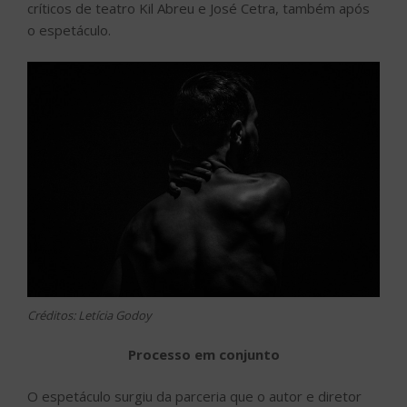
críticos de teatro Kil Abreu e José Cetra, também após
o espetáculo.
Créditos: Letícia Godoy
Processo em conjunto
O espetáculo surgiu da parceria que o autor e diretor