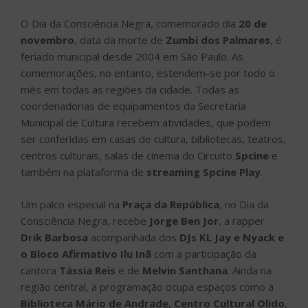
O Dia da Consciência Negra, comemorado dia
20 de
novembro
, data da morte de
Zumbi dos Palmares
, é
feriado municipal desde 2004 em São Paulo. As
comemorações, no entanto, estendem-se por todo o
mês em todas as regiões da cidade. Todas as
coordenadorias de equipamentos da Secretaria
Municipal de Cultura recebem atividades, que podem
ser conferidas em casas de cultura, bibliotecas, teatros,
centros culturais, salas de cinema do Circuito
Spcine
e
também na plataforma de
streaming Spcine Play
.
Um palco especial na
Praça da República
, no Dia da
Consciência Negra, recebe
Jorge Ben Jor
, a rapper
Drik Barbosa
acompanhada dos
DJs KL Jay e Nyack e
o Bloco Afirmativo Ilu Inã
com a participação da
cantora
Tássia Reis
e de
Melvin Santhana
. Ainda na
região central, a programação ocupa espaços como a
Biblioteca Mário de Andrade
,
Centro Cultural Olido
,