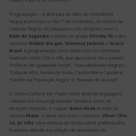
Programação – A abertura do Mês da Consciência
Negra aconteceu no dia 1º de novembro, no Centro de
Culturas Negras do Jabaquara com atrações como o
Baile de Sagatiba
e shows do grupo
Vitrolla 70
e dos
cantores
Walmir Borges
,
Wanessa Jackson
e
Grazzi
Brasil
. A programação conta ainda com um seminário,
realizado entre 13h e 18h, que apresenta cinco painéis:
“Políticas de Igualdade Racial”, “Masculinidades Negras”,
“Culturas Afro: Samba de Roda, Candomblé e Capoeira”,
“Suicídio na População Negra” e “Baianas do Acarajé”.
O Centro Cultural São Paulo reúne diversas linguagens
culturais em sua programação temática. Entre as
atrações musicais, o rapper
Bahia Hiran
ao lado da
cantora
Majur
, o show que inclui o sucesso “
20ver
”
(Dia
24, às 18h)
. Uma vivência de moda sobre joalheria afro-
brasileira aborda a produção de acessórios do