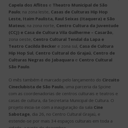
Capela dos Aflitos
e
Theatro Municipal de São
Paulo
; na zona leste,
Casas de Culturas Hip Hop
Leste, Itaim Paulista, Raul Seixas (Itaquera) e São
Mateus
; na zona norte,
Centro Cultura da Juventude
(CCJ) e Casa de Cultura Vila Guilherme – Casarão
,
zona oeste,
Centro Cultural Tendal da Lapa e
Teatro Cacilda Becker
e zona sul,
Casa de Cultura
Hip Hop Sul
,
Centro Cultural do Grajaú
,
Centro de
Culturas Negras do Jabaquara
e
Centro Cultural
São Paulo
.
O mês também é marcado pelo lançamento do
Circuito
Cineclubista de São Paulo
, uma parceria da Spcine
com as coordenadorias de centros culturais e teatros e
casas de cultura, da Secretaria Municipal de Cultura. O
projeto inicia-se com a inauguração da sala
Cine
Sabotage
, dia 26, no Centro Cultural Grajaú, e
estende-se por mais 34 espaços culturais em toda a
cidade, a partir de dezembro.