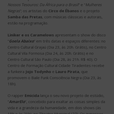
Nossos Tesouros: Da África para o Brasil
” e “
Mulheres
Negras
“; os artistas do
Circo de Ébanos
e o projeto
Samba das Pretas
, com músicas clássicas e autorais,
estão na programação.
Liniker e os Caramelows
apresentam o show do disco
“
Goela Abaixo
” em três datas e espaços diferentes: no
Centro Cultural Grajaú (Dia 23, às 20h. Grátis), no Centro
Cultural Vila Formosa (Dia 24, às 20h. Grátis) e no
Centro Cultural São Paulo (Dia 28, às 21h. R$ 40). O
Centro de Formação Cultural Cidade Tiradentes recebe
a funkeira
Jojo Todynho
e
Lauro Pirata
, que
promovem o Baile Funk Consciência Negra (Dia 23, às
18h).
O rapper
Emicida
lança o seu novo projeto de estúdio,
“
AmarElo
“, concebido para exaltar as coisas simples da
vida e a grandeza da humanidade, em dois shows (às
18h e às 21h), no Theatro Municipal (27). Os ingressos