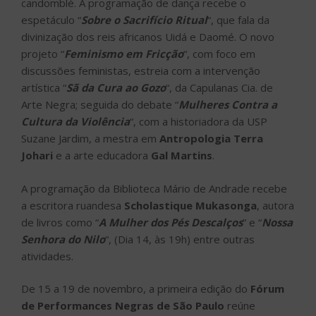
candomblé. A programação de dança recebe o
espetáculo “
Sobre o Sacrifício Ritual
“, que fala da
divinização dos reis africanos Uidá e Daomé. O novo
projeto “
Feminismo em Fricção
“, com foco em
discussões feministas, estreia com a intervenção
artística “
Sã da Cura ao Gozo
“, da Capulanas Cia. de
Arte Negra; seguida do debate “
Mulheres Contra a
Cultura da Violência
“, com a historiadora da USP
Suzane Jardim, a mestra em
Antropologia Terra
Johari
e a arte educadora
Gal Martins
.
A programação da Biblioteca Mário de Andrade recebe
a escritora ruandesa
Scholastique Mukasonga
, autora
de livros como “
A Mulher dos Pés Descalços
” e “
Nossa
Senhora do Nilo
“, (Dia 14, às 19h) entre outras
atividades.
De 15 a 19 de novembro, a primeira edição do
Fórum
de Performances Negras de São Paulo
reúne