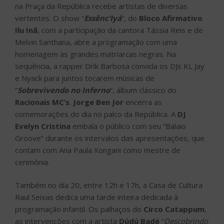
na Praça da República recebe artistas de diversas
vertentes. O show “
Essênc’Iyá
“, do
Bloco Afirmativo
Ilu Inã
, com a participação da cantora Tássia Reis e de
Melvin Santhana, abre a programação com uma
homenagem às grandes matriarcas negras. Na
sequência, a rapper Drik Barbosa convida os DJs KL Jay
e Nyack para juntos tocarem músicas de
“
Sobrevivendo no Inferno
“, álbum clássico do
Racionais MC’s
.
Jorge Ben Jor
encerra as
comemorações do dia no palco da República. A
DJ
Evelyn Cristina
embala o público com seu “Balaio
Groove” durante os intervalos das apresentações, que
contam com Ana Paula Xongani como mestre de
cerimônia.
Também no dia 20, entre 12h e 17h, a Casa de Cultura
Raul Seixas dedica uma tarde inteira dedicada à
programação infantil. Os palhaços do
Circo Catappum
,
as intervenções com a artista
Dúdú Badé
“
Descobrindo