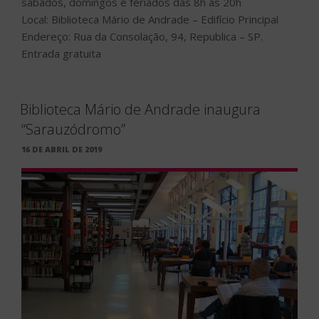
sábados, domingos e feriados das 8h às 20h
Local: Biblioteca Mário de Andrade – Edifício Principal
Endereço: Rua da Consolação, 94, Republica – SP.
Entrada gratuita
Biblioteca Mário de Andrade inaugura
“Sarauzódromo”
PUBLICADO
16 DE ABRIL DE 2019
EM