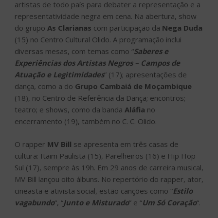
artistas de todo país para debater a representação e a
representatividade negra em cena. Na abertura, show
do grupo
As Clarianas
com participação da
Nega Duda
(15) no Centro Cultural Olido. A programação inclui
diversas mesas, com temas como “
Saberes e
Experiências dos Artistas Negros – Campos de
Atuação e Legitimidades
” (17); apresentações de
dança, como a do
Grupo Cambaiá de Moçambique
(18), no Centro de Referência da Dança; encontros;
teatro; e shows, como da banda
Aláfia
no
encerramento (19), também no C. C. Olido.
O rapper
MV Bill
se apresenta em três casas de
cultura: Itaim Paulista (15), Parelheiros (16) e Hip Hop
Sul (17), sempre às 19h. Em 29 anos de carreira musical,
MV Bill lançou oito álbuns. No repertório do rapper, ator,
cineasta e ativista social, estão canções como “
Estilo
vagabundo
“, “
Junto e Misturado
” e “
Um Só Coração
“.