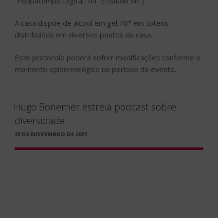
“Poupatempo Digital” ou “E-Saúde SP”).
A casa dispõe de álcool em gel 70° em totens
distribuídos em diversos pontos da casa.
Este protocolo poderá sofrer modificações conforme o
momento epidemiológico no período do evento.
Hugo Bonemer estreia podcast sobre
diversidade
PUBLICADO
25 DE NOVEMBRO DE 2021
EM