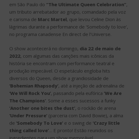
em São Paulo do
“The Ultimate Queen Celebration”
,
um tributo arrebatador ao grupo, comandado pela voz
e carisma de
Marc Martel
, que levou Celine Dion às
lágrimas durante a performance de ‘Somebody to love’,
no programa canadense En direct de l’Universe.
O show acontecerá no domingo,
dia 22 de maio de
2022
, com algumas das canções mais icônicas da
história se encontram com performance teatral e
produção impecável. O espetáculo engloba hits
diversos do Queen, desde a grandiosidade de
‘Bohemian Rhapsody’
, até a injeção de adrenalina de
‘We Will Rock You’
, passando pela eufórica
‘We Are
The Champions’
. Some a esses sucessos a funky
‘Another one bites the dust’
, o rockão de arena
‘Under Pressure’
(parceria com David Bowie), a alma
de
‘Somebody To Love’
e o swing de
‘Crazy little
thing called love’
… E pronto! Estão reunidos os
ingredientes para um show memorável.