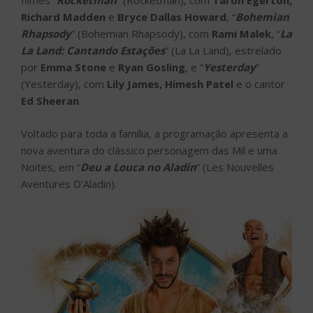
filmes “
Rocketman
” (Rocketman), com
Taron Egerton,
Richard Madden
e
Bryce Dallas Howard
, “
Bohemian
Rhapsody
” (Bohemian Rhapsody), com
Rami Malek
, “
La
La Land: Cantando Estações
” (La La Land), estrelado
por
Emma Stone
e
Ryan Gosling
, e “
Yesterday
”
(Yesterday), com
Lily James, Himesh Patel
e o cantor
Ed Sheeran
.
Voltado para toda a família, a programação apresenta a
nova aventura do clássico personagem das Mil e uma
Noites, em “
Deu a Louca no Aladin
” (Les Nouvelles
Aventures D’Aladin).