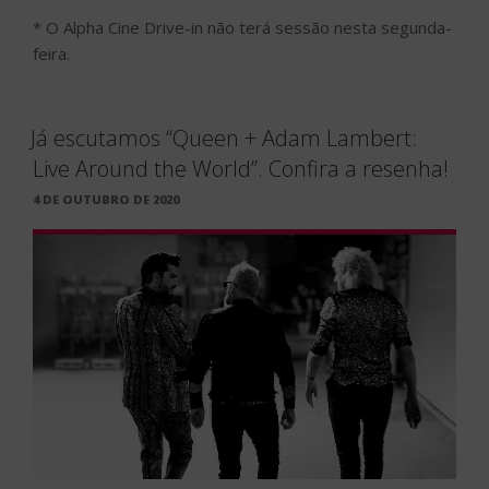
* O Alpha Cine Drive-in não terá sessão nesta segunda-
feira.
Já escutamos “Queen + Adam Lambert:
Live Around the World”. Confira a resenha!
PUBLICADO
4 DE OUTUBRO DE 2020
EM