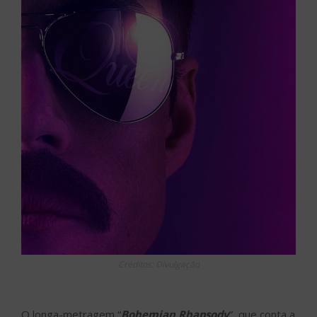
Créditos: Divulgação
O longa-metragem “
Bohemian Rhapsody
”, que conta a