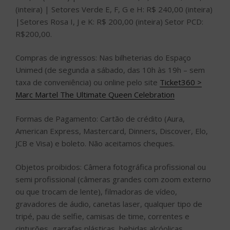
(inteira) | Setores Verde E, F, G e H: R$ 240,00 (inteira)
|Setores Rosa I, J e K: R$ 200,00 (inteira) Setor PCD:
R$200,00.
Compras de ingressos: Nas bilheterias do Espaço
Unimed (de segunda a sábado, das 10h às 19h – sem
taxa de conveniência) ou online pelo site
Ticket360 >
Marc Martel The Ultimate Queen Celebration
Formas de Pagamento: Cartão de crédito (Aura,
American Express, Mastercard, Dinners, Discover, Elo,
JCB e Visa) e boleto. Não aceitamos cheques.
Objetos proibidos: Câmera fotográfica profissional ou
semi profissional (câmeras grandes com zoom externo
ou que trocam de lente), filmadoras de vídeo,
gravadores de áudio, canetas laser, qualquer tipo de
tripé, pau de selfie, camisas de time, correntes e
cinturões, garrafas plásticas, bebidas alcóolicas,