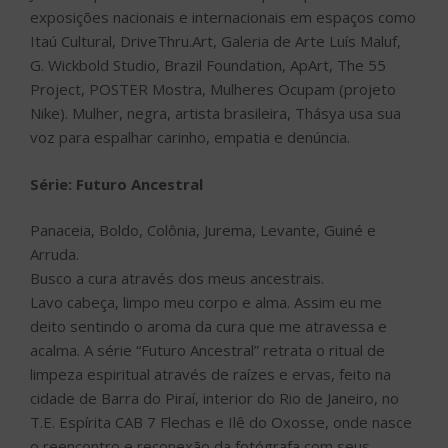
exposições nacionais e internacionais em espaços como
Itaú Cultural, DriveThru.Art, Galeria de Arte Luís Maluf,
G. Wickbold Studio, Brazil Foundation, ApArt, The 55
Project, POSTER Mostra, Mulheres Ocupam (projeto
Nike). Mulher, negra, artista brasileira, Thásya usa sua
voz para espalhar carinho, empatia e denúncia.
Série: Futuro Ancestral
Panaceia, Boldo, Colônia, Jurema, Levante, Guiné e
Arruda.
Busco a cura através dos meus ancestrais.
Lavo cabeça, limpo meu corpo e alma. Assim eu me
deito sentindo o aroma da cura que me atravessa e
acalma. A série “Futuro Ancestral” retrata o ritual de
limpeza espiritual através de raízes e ervas, feito na
cidade de Barra do Piraí, interior do Rio de Janeiro, no
T.E. Espírita CAB 7 Flechas e Ilê do Oxosse, onde nasce
o reencontro e reconexão da fotógrafa com seus