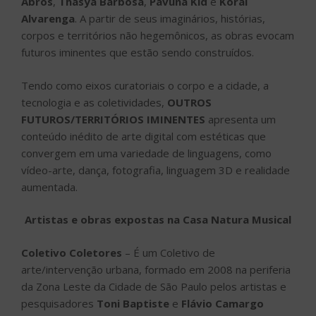
Abros
,
Thásya Barbosa
,
Pavuna Kid
e
Koral
Alvarenga
. A partir de seus imaginários, histórias,
corpos e territórios não hegemônicos, as obras evocam
futuros iminentes que estão sendo construídos.
Tendo como eixos curatoriais o corpo e a cidade, a
tecnologia e as coletividades,
OUTROS
FUTUROS/TERRITÓRIOS IMINENTES
apresenta um
conteúdo inédito de arte digital com estéticas que
convergem em uma variedade de linguagens, como
vídeo-arte, dança, fotografia, linguagem 3D e realidade
aumentada.
Artistas e obras expostas na Casa Natura Musical
Coletivo Coletores
– É um Coletivo de
arte/intervenção urbana, formado em 2008 na periferia
da Zona Leste da Cidade de São Paulo pelos artistas e
pesquisadores
Toni Baptiste
e
Flávio Camargo