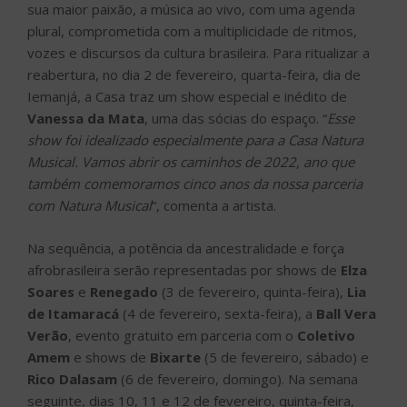
sua maior paixão, a música ao vivo, com uma agenda
plural, comprometida com a multiplicidade de ritmos,
vozes e discursos da cultura brasileira. Para ritualizar a
reabertura, no dia 2 de fevereiro, quarta-feira, dia de
Iemanjá, a Casa traz um show especial e inédito de
Vanessa da Mata
, uma das sócias do espaço. “
Esse
show foi idealizado especialmente para a Casa Natura
Musical. Vamos abrir os caminhos de 2022, ano que
também comemoramos cinco anos da nossa parceria
com Natura Musical
“, comenta a artista.
Na sequência, a potência da ancestralidade e força
afrobrasileira serão representadas por shows de
Elza
Soares
e
Renegado
(3 de fevereiro, quinta-feira),
Lia
de Itamaracá
(4 de fevereiro, sexta-feira), a
Ball Vera
Verão
, evento gratuito em parceria com o
Coletivo
Amem
e shows de
Bixarte
(5 de fevereiro, sábado) e
Rico Dalasam
(6 de fevereiro, domingo). Na semana
seguinte, dias 10, 11 e 12 de fevereiro, quinta-feira,