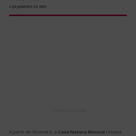
PUBLICADO
2 DE JANEIRO DE 2022
EM
Créditos: Divulgação
A partir de fevereiro, a
Casa Natura Musical
retoma