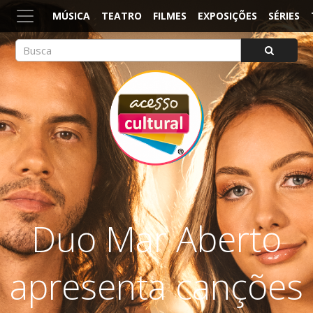
MÚSICA
TEATRO
FILMES
EXPOSIÇÕES
SÉRIES
ACESSO CULTURAL
Arte, Cultura Pop e Entretenimento
Duo Mar Aberto
apresenta canções