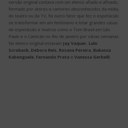
versão original contava com um elenco afiado e afinado,
formado por atores e cantores desconhecidos da mídia,
do teatro ou da TV, foi outro fator que fez o espetáculo
se transformar em um fenômeno e lotar grandes casas
de espetáculo e teatros como o Tom Brasil em São
Paulo e o Canecão no Rio de Janeiro por várias semanas.
No elenco original estavam
Jay Vaquer
,
Lulo
Scroback
,
Debora Reis
,
Rosana Pereira
,
Bukassa
Kabenguele
,
Fernando Prata
e
Vanessa Gerbelli
.
Créditos: Robert Schwenck
“Cazas de Cazuza” causou “furor” como se dizia
antigamente, foi fenômeno de público e teve
excelentes críticas, reuniu em sua plateia uma gama
impressionante de personalidades como Caetano
Veloso, Ney Matogrosso, Gilberto Gil, Moraes Moreira,
Marilia Pera, e seu elenco foi convidado para se
apresentar em programas como os de Fausto Silva, Jô