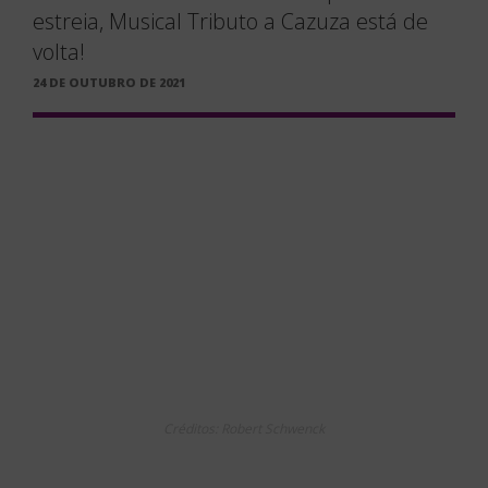
estreia, Musical Tributo a Cazuza está de
volta!
PUBLICADO
24 DE OUTUBRO DE 2021
EM
Créditos: Robert Schwenck