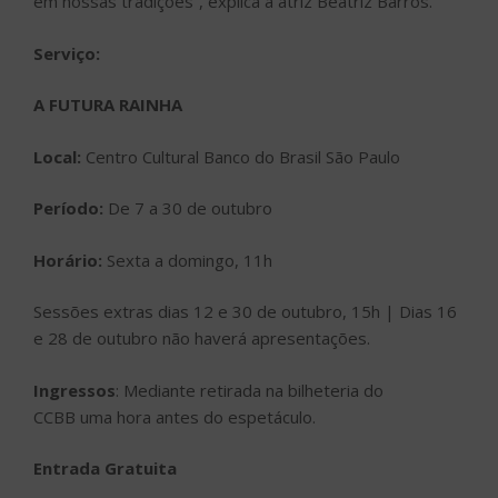
em nossas tradições”, explica a atriz Beatriz Barros.
Serviço
:
A FUTURA RAINHA
Local:
Centro Cultural Banco do Brasil São Paulo
Período:
De 7 a 30 de outubro
Horário:
Sexta a domingo, 11h
Sessões extras dias 12 e 30 de outubro, 15h | Dias 16
e 28 de outubro não haverá apresentações.
Ingressos
:
Mediante retirada na bilheteria
do
CCBB
uma hora antes do espetáculo.
Entrada Gratuita