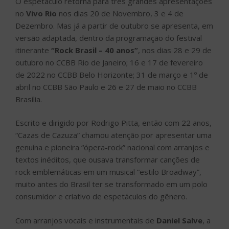
O espetáculo retorna para três grandes apresentações
no
Vivo Rio
nos dias 20 de Novembro, 3 e 4 de
Dezembro. Mas já a partir de outubro se apresenta, em
versão adaptada, dentro da programação do festival
itinerante
“Rock Brasil – 40 anos”
, nos dias 28 e 29 de
outubro no CCBB Rio de Janeiro; 16 e 17 de fevereiro
de 2022 no CCBB Belo Horizonte; 31 de março e 1º de
abril no CCBB São Paulo e 26 e 27 de maio no CCBB
Brasília.
Escrito e dirigido por Rodrigo Pitta, então com 22 anos,
“Cazas de Cazuza” chamou atenção por apresentar uma
genuína e pioneira “ópera-rock” nacional com arranjos e
textos inéditos, que ousava transformar canções de
rock emblemáticas em um musical “estilo Broadway”,
muito antes do Brasil ter se transformado em um polo
consumidor e criativo de espetáculos do gênero.
Com arranjos vocais e instrumentais de
Daniel Salve
, a