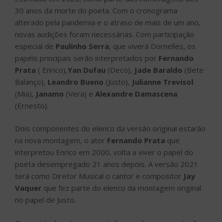
30 anos da morte do poeta. Com o cronograma
alterado pela pandemia e o atraso de mais de um ano,
novas audições foram necessárias. Com participação
especial de
Paulinho Serra
, que viverá Dornelles, os
papéis principais serão interpretados por
Fernando
Prata
( Enrico),
Yan Dufau
(Deco),
Jade Baraldo
(Bete
Balanço),
Leandro Bueno
(Justo),
Julianne Trevisol
(Mia),
Janamo
(Vera) e
Alexandre Damascena
(Ernesto).
Dois componentes do elenco da versão original estarão
na nova montagem, o ator
Fernando Prata
que
interpretou Enrico em 2000, volta a viver o papel do
poeta desempregado 21 anos depois. A versão 2021
terá como Diretor Musical o cantor e compositor
Jay
Vaquer
que fez parte do elenco da montagem original
no papel de Justo.