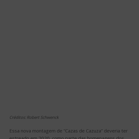
Créditos: Robert Schwenck
Essa nova montagem de “Cazas de Cazuza” deveria ter
estreado em 2020, como parte das homenagens dos