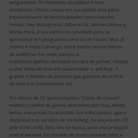
atual! Eu fui ver todos os dias no Canecão e a cada dia
era uma nova emoção. Não é uma biografia, não é um
filme, são variações sobre um mesmo tema falando das
várias facetas do Cazuza. É um musical muito bonito e
vocês não podem perder, corram para comprar os
ingressos”, declara
Lucinha Araújo
, Presidente da
Sociedade Viva Cazuza e mãe do cantor.
SERVIÇO ROCK BRASIL 40 ANOS
:
CCBB RJ
Local: Centro Cultural Banco do Brasil (Rua Primeiro de
Março, 66 – Centro)
Telefone: (21) 3808-2020.
Horário: Domingo a Quarta-feira (09h às 19h); Quinta-
feira a Sábado (09h às 20h)
Ingressos: Exposições e filmes – entrada franca
Peças e pocket shows – R$ 30,00 (inteira) e R$ 15,00