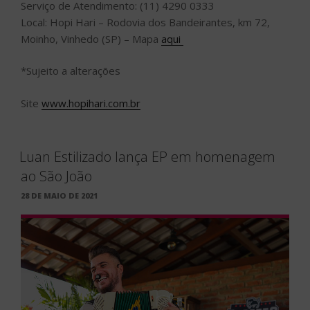
Serviço de Atendimento: (11) 4290 0333
Local: Hopi Hari – Rodovia dos Bandeirantes, km 72,
Moinho, Vinhedo (SP) – Mapa
aqui
*Sujeito a alterações
Site
www.hopihari.com.br
Luan Estilizado lança EP em homenagem
ao São João
PUBLICADO
28 DE MAIO DE 2021
EM