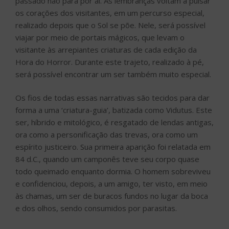
passado não para por aí. As lembranças voltam a pulsar
os corações dos visitantes, em um percurso especial,
realizado depois que o Sol se põe. Nele, será possível
viajar por meio de portais mágicos, que levam o
visitante às arrepiantes criaturas de cada edição da
Hora do Horror. Durante este trajeto, realizado à pé,
será possível encontrar um ser também muito especial.
Os fios de todas essas narrativas são tecidos para dar
forma a uma ‘criatura-guia’, batizada como Vidutus. Este
ser, híbrido e mitológico, é resgatado de lendas antigas,
ora como a personificação das trevas, ora como um
espírito justiceiro. Sua primeira aparição foi relatada em
84 d.C., quando um camponês teve seu corpo quase
todo queimado enquanto dormia. O homem sobreviveu
e confidenciou, depois, a um amigo, ter visto, em meio
às chamas, um ser de buracos fundos no lugar da boca
e dos olhos, sendo consumidos por parasitas.