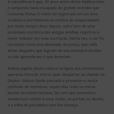
A coincidência é que, 20 anos antes desta fatídica noite,
o camponês havia escapado do grande incêndio que
consumiu Roma. O relato foi registrado em um livro
ocultista e permaneceu na sombra do esquecimento
por muito tempo. Anos depois, outro livro de uma
sociedade esotérica das antigas Antilhas registrou o
nome ‘Vidutus’ em suas escrituras. Desta vez, o ser foi
retratado como uma divindade da justiça, que ceifa
almas daqueles que fugiram de seu inevitável destino
ou não aprenderam o que deveriam.
Ambos papéis desta criatura se ligam aos sentimentos
que esta Hora do Horror quer despertar ao chamar-se
Déjàvu. Vidutus funde passado e presente e, nesta
confusão de memórias, sejam elas reais ou meras
ilusões da mente humana, faz com que momentos
tenebrosos voltem à tona. Então, os portais se abrem,
e a trilha de pesadelos sem fim começa.