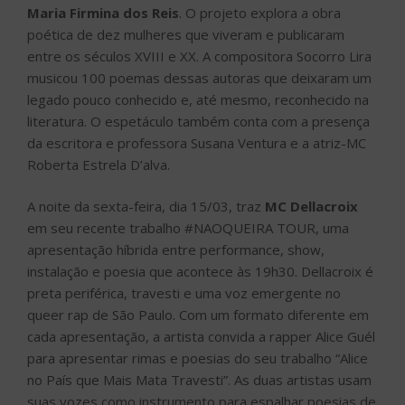
Maria Firmina dos Reis
. O projeto explora a obra
poética de dez mulheres que viveram e publicaram
entre os séculos XVIII e XX. A compositora Socorro Lira
musicou 100 poemas dessas autoras que deixaram um
legado pouco conhecido e, até mesmo, reconhecido na
literatura. O espetáculo também conta com a presença
da escritora e professora Susana Ventura e a atriz-MC
Roberta Estrela D’alva.
A noite da sexta-feira, dia 15/03, traz
MC Dellacroix
em seu recente trabalho #NAOQUEIRA TOUR, uma
apresentação híbrida entre performance, show,
instalação e poesia que acontece às 19h30. Dellacroix é
preta periférica, travesti e uma voz emergente no
queer rap de São Paulo. Com um formato diferente em
cada apresentação, a artista convida a rapper Alice Guél
para apresentar rimas e poesias do seu trabalho “Alice
no País que Mais Mata Travesti”. As duas artistas usam
suas vozes como instrumento para espalhar poesias de