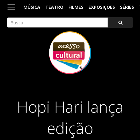
MÚSICA
TEATRO
FILMES
EXPOSIÇÕES
SÉRIES
ACESSO CULTURAL
Arte, Cultura Pop e Entretenimento
Hopi Hari lança
edição