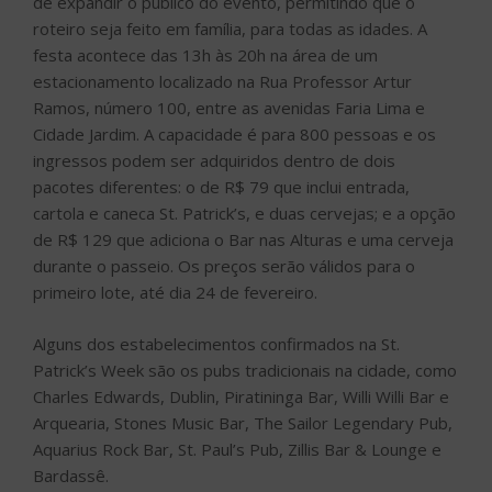
de expandir o público do evento, permitindo que o
roteiro seja feito em família, para todas as idades. A
festa acontece das 13h às 20h na área de um
estacionamento localizado na Rua Professor Artur
Ramos, número 100, entre as avenidas Faria Lima e
Cidade Jardim. A capacidade é para 800 pessoas e os
ingressos podem ser adquiridos dentro de dois
pacotes diferentes: o de R$ 79 que inclui entrada,
cartola e caneca St. Patrick’s, e duas cervejas; e a opção
de R$ 129 que adiciona o Bar nas Alturas e uma cerveja
durante o passeio. Os preços serão válidos para o
primeiro lote, até dia 24 de fevereiro.
Alguns dos estabelecimentos confirmados na St.
Patrick’s Week são os pubs tradicionais na cidade, como
Charles Edwards, Dublin, Piratininga Bar, Willi Willi Bar e
Arquearia, Stones Music Bar, The Sailor Legendary Pub,
Aquarius Rock Bar, St. Paul’s Pub, Zillis Bar & Lounge e
Bardassê.