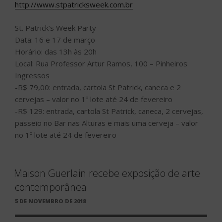
http://www.stpatricksweek.com.br
St. Patrick’s Week Party
Data: 16 e 17 de março
Horário: das 13h às 20h
Local: Rua Professor Artur Ramos, 100 – Pinheiros
Ingressos
-R$ 79,00: entrada, cartola St Patrick, caneca e 2
cervejas – valor no 1º lote até 24 de fevereiro
-R$ 129: entrada, cartola St Patrick, caneca, 2 cervejas,
passeio no Bar nas Alturas e mais uma cerveja – valor
no 1º lote até 24 de fevereiro
Maison Guerlain recebe exposição de arte
contemporânea
PUBLICADO
5 DE NOVEMBRO DE 2018
EM