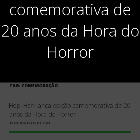
comemorativa de
20 anos da Hora do
Horror
TAG:
COMEMORAÇÃO
Hopi Hari lança edição comemorativa de 20
anos da Hora do Horror
PUBLICADO
16 DE AGOSTO DE 2021
EM