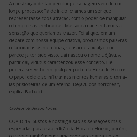
A construção de tão peculiar personagem veio de um
longo processo: “Já de início, criamos um ser que
representasse toda atração, com o poder de manipular
o tempo e as lembranças. Mas ainda não sentíamos a
sensação que queríamos trazer. Foi aí que, em um
debate com nossa equipe criativa, procuramos palavras
relacionadas às memórias, sensações ou algo que
parece já ter sido visto. Daí nasceu o nome Déjàvu. A
partir daí, Vidutus caracterizou esse conceito. Ele
poderá ser visto em qualquer parte da Hora do Horror.
O papel dele é se infiltrar nas mentes humanas e torná-
las prisioneiras de um eterno ‘Déjàvu dos horrores’”,
explica Barbatti.
Créditos: Anderson Torres
COVID-19: Sustos e nostalgia são as sensações mais
esperadas para esta edição da Hora do Horror, porém,
o Parque também quer uma diversão segura. Então,