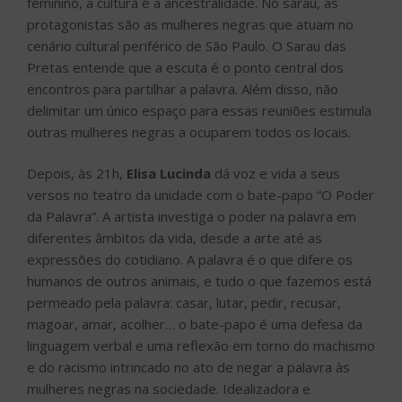
feminino, a cultura e a ancestralidade. No sarau, as
protagonistas são as mulheres negras que atuam no
cenário cultural periférico de São Paulo. O Sarau das
Pretas entende que a escuta é o ponto central dos
encontros para partilhar a palavra. Além disso, não
delimitar um único espaço para essas reuniões estimula
outras mulheres negras a ocuparem todos os locais.
Depois, às 21h,
Elisa Lucinda
dá voz e vida a seus
versos no teatro da unidade com o bate-papo “O Poder
da Palavra”. A artista investiga o poder na palavra em
diferentes âmbitos da vida, desde a arte até as
expressões do cotidiano. A palavra é o que difere os
humanos de outros animais, e tudo o que fazemos está
permeado pela palavra: casar, lutar, pedir, recusar,
magoar, amar, acolher… o bate-papo é uma defesa da
linguagem verbal e uma reflexão em torno do machismo
e do racismo intrincado no ato de negar a palavra às
mulheres negras na sociedade. Idealizadora e