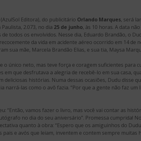
(AzulSol Editora), do publicitário
Orlando Marques
, será l
 Paulista, 2.073, no dia
25 de junho
, às 10 horas. A data nã
 de todos os envolvidos. Nesse dia, Eduardo Brandão, o Dud
recocemente da vida em acidente aéreo ocorrido em 14 de n
am sua mãe, Marcela Brandão Elias, e sua tia, Maysa Marqu
 e o único neto, mas teve força e coragem suficientes para 
s em que desfrutava a alegria de recebê-lo em sua casa, qu
 deliciosas histórias. Numa dessas ocasiões, Dudu disse que
a narrá-las como o avô fazia. “Por que a gente não faz um 
: “Então, vamos fazer o livro, mas você vai contar as histó
tógrafo no dia do seu aniversário”. Promessa cumprida! No
ectativa quanto à obra: “Espero que os amiguinhos do Du
 pais e avós que leiam, inventem e contem sempre muitas hi