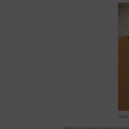
Crédit
Muitas das que Orlando conta