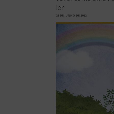
ler
PUBLICADO
21 DE JUNHO DE 2022
EM