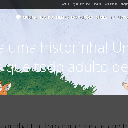
HOME
QUEM SOMOS
SOBRE
ANUNCIE
PROJE
MÚSICA
TEATRO
FILMES
EXPOSIÇÕES
SÉRIES
TV
LIVRO
a uma historinha! Um
s que todo adulto dev
torinha! Um livro para crianças que t