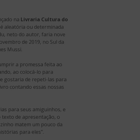
ançado na
Livraria Cultura do
o é aleatória ou determinada
u, neto do autor, faria nove
ovembro de 2019, no Sul da
es Mussi.
cumprir a promessa feita ao
ando, ao colocá-lo para
 gostaria de repeti-las para
livro contando essas nossas
rias para seus amiguinhos, e
 texto de apresentação, o
duzinho matem um pouco da
stórias para eles”.