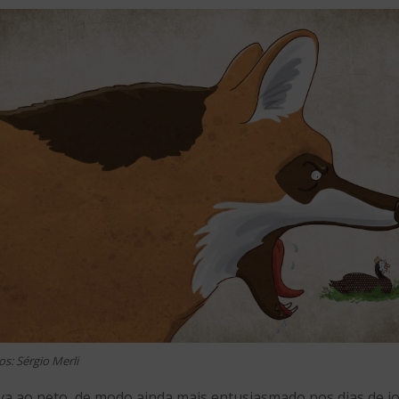
os: Sérgio Merli
va ao neto, de modo ainda mais entusiasmado nos dias de j