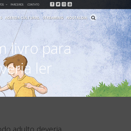
Facebook
Twitter
Instagram
Youtube
TOS
PARCEIROS
CONTATO
S
AGENDA CULTURAL
STREAMING
NOSTALGIA
 livro para
eria ler
odo adulto deveria