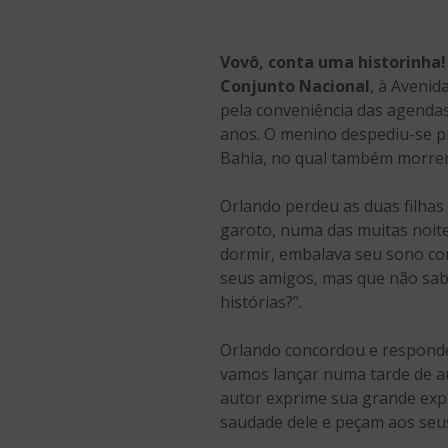
Vovô, conta uma historinha!
Conjunto Nacional
, à Avenida
pela conveniência das agendas
anos. O menino despediu-se p
Bahia, no qual também morrer
Orlando perdeu as duas filhas
garoto, numa das muitas noite
dormir, embalava seu sono com
seus amigos, mas que não sabi
histórias?”.
Orlando concordou e respondeu
vamos lançar numa tarde de au
autor exprime sua grande exp
saudade dele e peçam aos seus