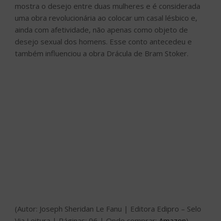
mostra o desejo entre duas mulheres e é considerada
uma obra revolucionária ao colocar um casal lésbico e,
ainda com afetividade, não apenas como objeto de
desejo sexual dos homens. Esse conto antecedeu e
também influenciou a obra Drácula de Bram Stoker.
(Autor: Joseph Sheridan Le Fanu | Editora Edipro – Selo
Via Leitura | Páginas: 96 | Onde comprar:
Amazon
)