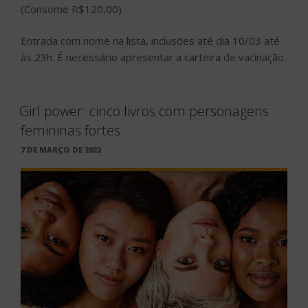
(Consome R$120,00)
Entrada com nome na lista, inclusões até dia 10/03 até
às 23h. É necessário apresentar a carteira de vacinação.
Girl power: cinco livros com personagens
femininas fortes
PUBLICADO
7 DE MARÇO DE 2022
EM