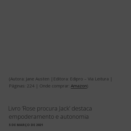
(Autora: Jane Austen |Editora: Edipro – Via Leitura |
Páginas: 224 | Onde comprar:
Amazon
)
Livro ‘Rose procura Jack’ destaca
empoderamento e autonomia
PUBLICADO
5 DE MARÇO DE 2021
EM