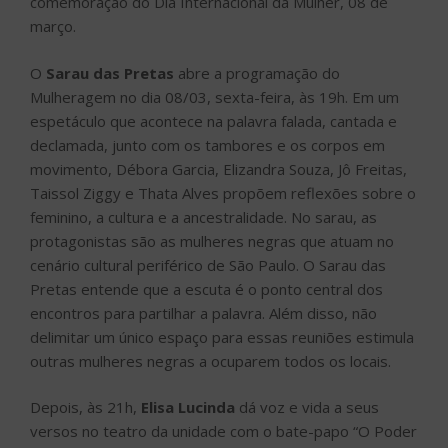
comemoração do Dia Internacional da Mulher, 08 de
março.
O
Sarau das Pretas
abre a programação do
Mulheragem no dia 08/03, sexta-feira, às 19h. Em um
espetáculo que acontece na palavra falada, cantada e
declamada, junto com os tambores e os corpos em
movimento, Débora Garcia, Elizandra Souza, Jô Freitas,
Taissol Ziggy e Thata Alves propõem reflexões sobre o
feminino, a cultura e a ancestralidade. No sarau, as
protagonistas são as mulheres negras que atuam no
cenário cultural periférico de São Paulo. O Sarau das
Pretas entende que a escuta é o ponto central dos
encontros para partilhar a palavra. Além disso, não
delimitar um único espaço para essas reuniões estimula
outras mulheres negras a ocuparem todos os locais.
Depois, às 21h,
Elisa Lucinda
dá voz e vida a seus
versos no teatro da unidade com o bate-papo “O Poder