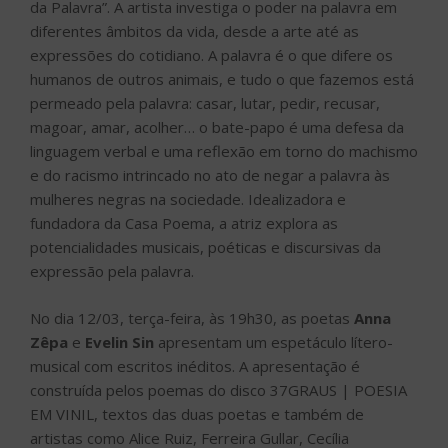
da Palavra”. A artista investiga o poder na palavra em
diferentes âmbitos da vida, desde a arte até as
expressões do cotidiano. A palavra é o que difere os
humanos de outros animais, e tudo o que fazemos está
permeado pela palavra: casar, lutar, pedir, recusar,
magoar, amar, acolher… o bate-papo é uma defesa da
linguagem verbal e uma reflexão em torno do machismo
e do racismo intrincado no ato de negar a palavra às
mulheres negras na sociedade. Idealizadora e
fundadora da Casa Poema, a atriz explora as
potencialidades musicais, poéticas e discursivas da
expressão pela palavra.
No dia 12/03, terça-feira, às 19h30, as poetas
Anna
Zêpa
e
Evelin Sin
apresentam um espetáculo lítero-
musical com escritos inéditos. A apresentação é
construída pelos poemas do disco 37GRAUS | POESIA
EM VINIL, textos das duas poetas e também de
artistas como Alice Ruiz, Ferreira Gullar, Cecília