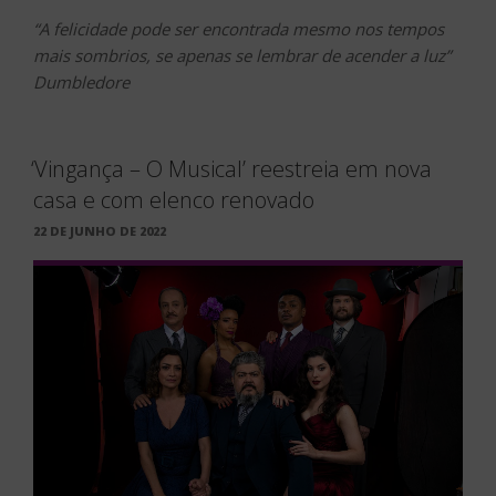
“A felicidade pode ser encontrada mesmo nos tempos
mais sombrios, se apenas se lembrar de acender a luz”
Dumbledore
‘Vingança – O Musical’ reestreia em nova
casa e com elenco renovado
PUBLICADO
22 DE JUNHO DE 2022
EM