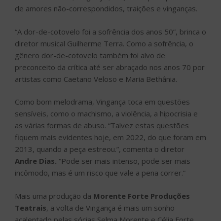
de amores não-correspondidos, traições e vinganças.
“A dor-de-cotovelo foi a sofrência dos anos 50”, brinca o
diretor musical Guilherme Terra. Como a sofrência, o
gênero dor-de-cotovelo também foi alvo de
preconceito da crítica até ser abraçado nos anos 70 por
artistas como Caetano Veloso e Maria Bethânia.
Como bom melodrama, Vingança toca em questões
sensíveis, como o machismo, a violência, a hipocrisia e
as várias formas de abuso. “Talvez estas questões
fiquem mais evidentes hoje, em 2022, do que foram em
2013, quando a peça estreou.”, comenta o diretor
Andre Dias.
“Pode ser mais intenso, pode ser mais
incômodo, mas é um risco que vale a pena correr.”
Mais uma produção da
Morente Forte Produções
Teatrais
, a volta de Vingança é mais um sonho
acalentado pelas sócias Selma Morente e Célia Forte