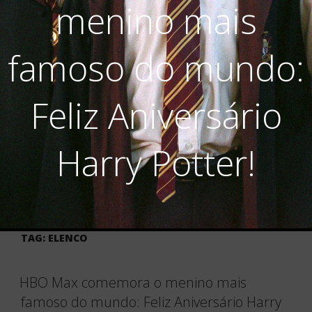
menino mais
famoso do mundo:
Feliz Aniversário
Harry Potter!
TAG:
ELENCO
HBO Max comemora o menino mais
famoso do mundo: Feliz Aniversário Harry