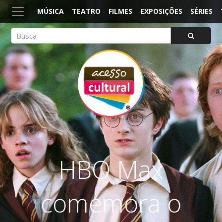
MÚSICA
TEATRO
FILMES
EXPOSIÇÕES
SÉRIES
ACESSO CULTURAL
Arte, Cultura Pop e Entretenimento
HBO Max
comemora o