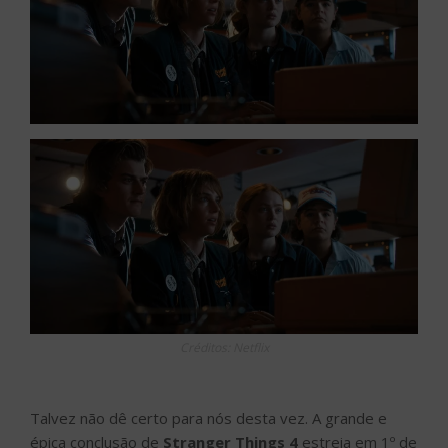
Créditos: Netflix
Talvez não dê certo para nós desta vez. A grande e
épica conclusão de
Stranger Things
4
estreia em 1º de