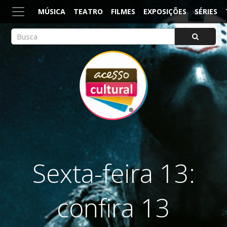
MÚSICA
TEATRO
FILMES
EXPOSIÇÕES
SÉRIES
ACESSO CULTURAL
Arte, Cultura Pop e Entretenimento
Sexta-feira 13:
confira 13