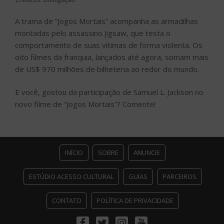
A trama de “Jogos Mortais” acompanha as armadilhas
montadas pelo assassino Jigsaw, que testa o
comportamento de suas vítimas de forma violenta. Os
oito filmes da franquia, lançados até agora, somam mais
de US$ 970 milhões de bilheteria ao redor do mundo.
E você, gostou da participação de Samuel L. Jackson no
novo filme de “Jogos Mortais”? Comente!
INÍCIO
SOBRE
ANUNCIE
ESTÚDIO ACESSO CULTURAL
GUIAS
PARCEIROS
CONTATO
POLÍTICA DE PRIVACIDADE
Facebook
Twitter
Instagram
Youtube