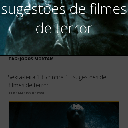
sugestões de filmes
de terror
TAG:
JOGOS MORTAIS
Sexta-feira 13: confira 13 sugestões de
filmes de terror
PUBLICADO
13 DE MARÇO DE 2020
EM