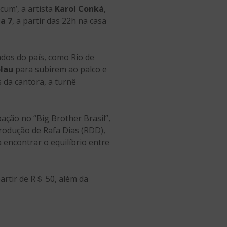
um’, a artista
Karol Conká
,
a 7
, a partir das 22h na casa
tados do país, como Rio de
olau
para subirem ao palco e
 da cantora, a turnê
pação no “Big Brother Brasil”,
produção de Rafa Dias (RDD),
 encontrar o equilíbrio entre
artir de R＄ 50, além da