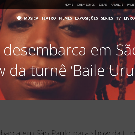
HOME
QUEM SOMOS
SOBRE
ANUNCIE
PROJE
MÚSICA
TEATRO
FILMES
EXPOSIÇÕES
SÉRIES
TV
LIVRO
á desembarca em São
 da turnê ‘Baile Ur
arca em São Paulo para show da turn