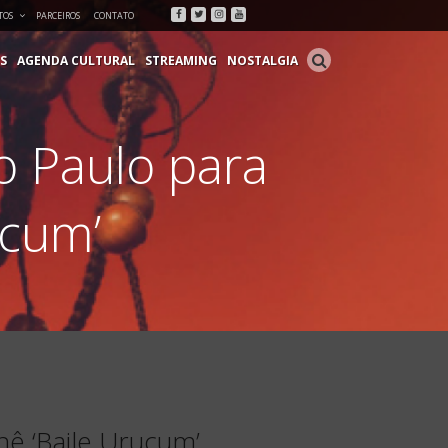
Facebook
Twitter
Instagram
Youtube
TOS
PARCEIROS
CONTATO
S
AGENDA CULTURAL
STREAMING
NOSTALGIA
 Paulo para
ucum’
ê ‘Baile Urucum’