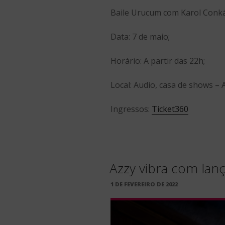
Baile Urucum com Karol Conk
Data: 7 de maio;
Horário: A partir das 22h;
Local: Audio, casa de shows –
Ingressos:
Ticket360
Azzy vibra com lan
PUBLICADO
1 DE FEVEREIRO DE 2022
EM