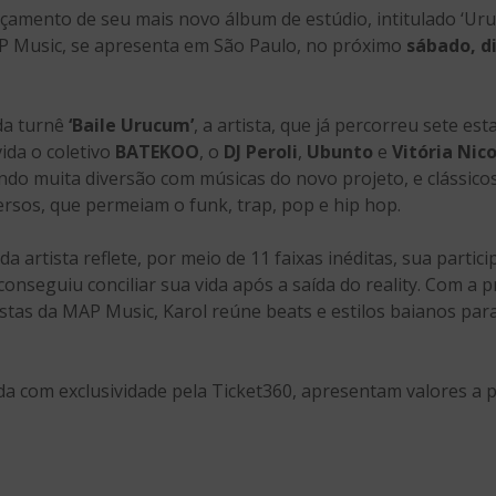
amento de seu mais novo álbum de estúdio, intitulado ‘Uruc
AP Music, se apresenta em São Paulo, no próximo
sábado, di
da turnê
‘Baile Urucum’
, a artista, que já percorreu sete es
vida o coletivo
BATEKOO
, o
DJ Peroli
,
Ubunto
e
Vitória Nic
ndo muita diversão com músicas do novo projeto, e clássicos
ersos, que permeiam o funk, trap, pop e hip hop.
a artista reflete, por meio de 11 faixas inéditas, sua partici
onseguiu conciliar sua vida após a saída do reality. Com a 
stas da MAP Music, Karol reúne beats e estilos baianos para
da com exclusividade pela Ticket360, apresentam valores a p