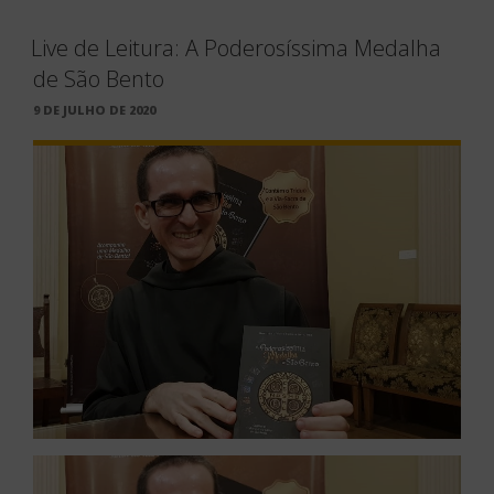
Live de Leitura: A Poderosíssima Medalha
de São Bento
PUBLICADO
9 DE JULHO DE 2020
EM