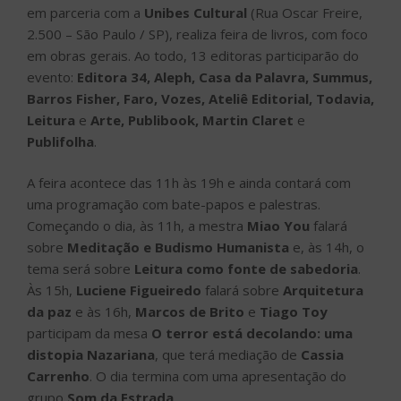
em parceria com a
Unibes Cultural
(Rua Oscar Freire,
2.500 – São Paulo / SP), realiza feira de livros, com foco
em obras gerais. Ao todo, 13 editoras participarão do
evento:
Editora 34, Aleph, Casa da Palavra, Summus,
Barros Fisher, Faro, Vozes, Ateliê Editorial, Todavia,
Leitura
e
Arte, Publibook, Martin Claret
e
Publifolha
.
A feira acontece das 11h às 19h e ainda contará com
uma programação com bate-papos e palestras.
Começando o dia, às 11h, a mestra
Miao You
falará
sobre
Meditação e Budismo Humanista
e, às 14h, o
tema será sobre
Leitura
como fonte de sabedoria
.
Às 15h,
Luciene Figueiredo
falará sobre
Arquitetura
da paz
e às 16h,
Marcos de Brito
e
Tiago Toy
participam da mesa
O terror está decolando: uma
distopia Nazariana
, que terá mediação de
Cassia
Carrenho
. O dia termina com uma apresentação do
grupo
Som da Estrada
.