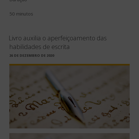
50 minutos
Livro auxilia o aperfeiçoamento das
habilidades de escrita
PUBLICADO
26 DE DEZEMBRO DE 2020
EM