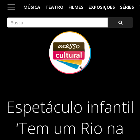
MÚSICA
TEATRO
FILMES
EXPOSIÇÕES
SÉRIES
ACESSO CULTURAL
Arte, Cultura Pop e Entretenimento
Espetáculo infantil
‘Tem um Rio na