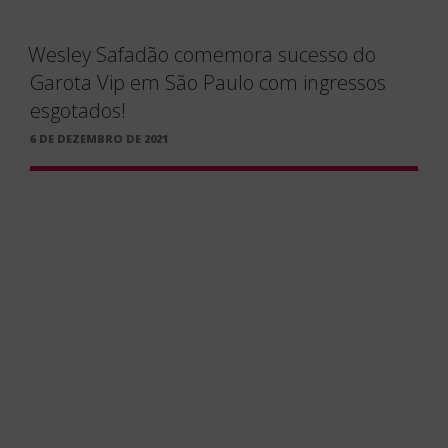
Sucesso absoluto! Após dois anos,
Wesley Safadão
marca a retomada do festival
Garota Vip
em São
Paulo, com uma verdadeira maratona de shows! Em
pleno sábado ensolarado (4/12), os portões da Arena
Anhembi foram abertos pela manhã, respeitando os
protocolos, para o início de um grande espetáculo, que
contou com o primeiro show de
Matheuzinho
. Com o
público já aquecido e animado, o fenômeno
João
Gomes
comandou a pista ao som do piseiro e entregou
para
Léo Santana
e seu ritmo contagiante do axé.
Engana-se quem acha que foi só isso. Já no início da
noite, o público vibrou com a chegada dos sertanejos
Zé Neto e Cristiano
e, como de praxe, Wesley
Safadão subiu ao palco para encerrar o festival e
comandar o público por mais de três horas.