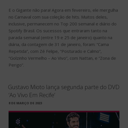
E o Gigante não para! Agora em fevereiro, ele mergulha
no Carnaval com sua coleção de hits. Muitos deles,
inclusive, permanecem no Top 200 semanal e diário do
Spotify Brasil. Os sucessos que entraram tanto na
parada semanal (entre 19 e 25 de janeiro) quanto na
diária, da contagem de 31 de janeiro, foram: “Cama
Repetida”, com Zé Felipe, “Posturado e Calmo”,
“Golzinho Vermelho – Ao Vivo”, com Nattan, e “Zona de
Perigo”.
Gustavo Mioto lança segunda parte do DVD
‘Ao Vivo Em Recife’
PUBLICADO
8 DE MARÇO DE 2023
EM