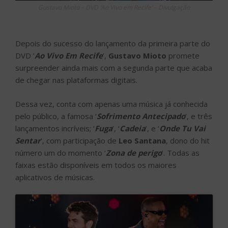
Gustavo Mioto – DVD ‘Ao Vivo em Recife’ – Divulgação
Depois do sucesso do lançamento da primeira parte do
DVD ’
Ao Vivo Em Recife
’,
Gustavo Mioto
promete
surpreender ainda mais com a segunda parte que acaba
de chegar nas plataformas digitais.
Dessa vez, conta com apenas uma música já conhecida
pelo público, a famosa ‘
Sofrimento Antecipado
’, e três
lançamentos incríveis; ‘
Fuga
’, ‘
Cadeia
’, e ‘
Onde Tu Vai
Sentar
’, com participação de
Leo Santana
, dono do hit
número um do momento ‘
Zona de perigo
’. Todas as
faixas estão disponíveis em todos os maiores
aplicativos de músicas.