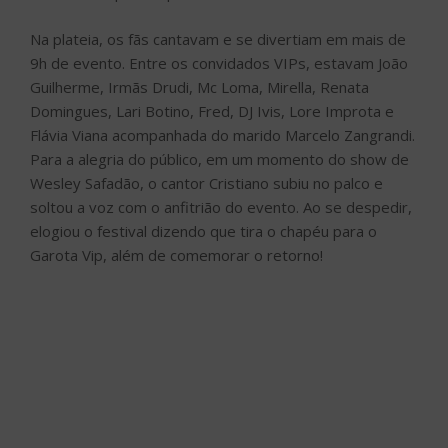
Créditos: Divulgação
História do festival : Lançado em 2011, o Garota Vip foi
criado em Fortaleza, a partir do costume de Safadão de
reunir algumas pessoas mais próximas para esticar a
festa após eventos em antigas casas de forró. Os
encontros em um ambiente privado tomaram grandes
proporções, agregando vários ritmos.
Cada Garota Vip é um marco. A receita para tanto
sucesso? É a metodologia que deu certo: abriu espaço
no mercado e uniu diversas atrações para que o público
recebesse grandes eventos e, ao mesmo tempo, se
sentisse em casa. É um turbilhão de emoções para o
público e como diz o bordão que já virou a marca do
evento: “Só os fortes entendem o Garota Vip”. Que