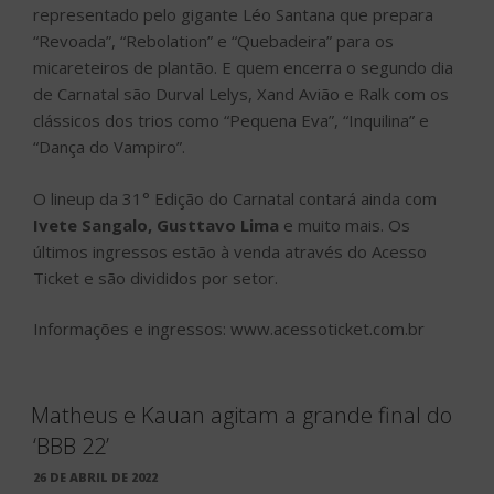
representado pelo gigante Léo Santana que prepara
“Revoada”, “Rebolation” e “Quebadeira” para os
micareteiros de plantão. E quem encerra o segundo dia
de Carnatal são Durval Lelys, Xand Avião e Ralk com os
clássicos dos trios como “Pequena Eva”, “Inquilina” e
“Dança do Vampiro”.
O lineup da 31° Edição do Carnatal contará ainda com
Ivete Sangalo, Gusttavo Lima
e muito mais. Os
últimos ingressos estão à venda através do Acesso
Ticket e são divididos por setor.
Informações e ingressos: www.acessoticket.com.br
Matheus e Kauan agitam a grande final do
‘BBB 22’
PUBLICADO
26 DE ABRIL DE 2022