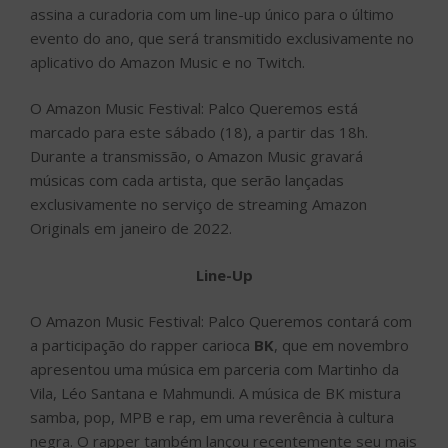
Originals em janeiro de 2022.
Line-Up
O Amazon Music Festival: Palco Queremos contará com
a participação do rapper carioca
BK
, que em novembro
apresentou uma música em parceria com Martinho da
Vila, Léo Santana e Mahmundi. A música de BK mistura
samba, pop, MPB e rap, em uma reverência à cultura
negra. O rapper também lançou recentemente seu mais
novo projeto, “Cidade do Pecado”, com cinco músicas
inéditas.
Créditos: Divulgação
Marcela Vale, mais conhecida como
Mahmundi
,
também se apresentará no evento. A carioca,
representante da nova geração da MPB, lançou seu