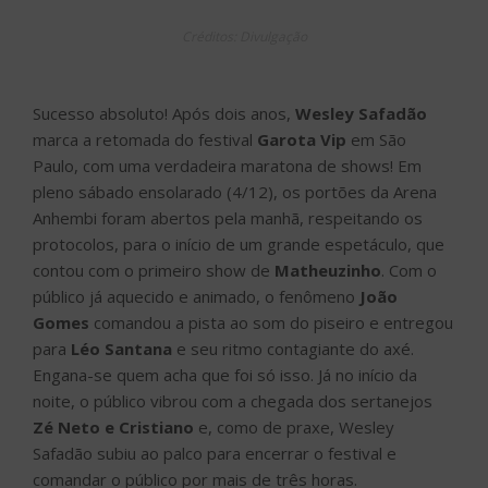
Na plateia, os fãs cantavam e se divertiam em mais de
9h de evento. Entre os convidados VIPs, estavam João
Guilherme, Irmãs Drudi, Mc Loma, Mirella, Renata
Domingues, Lari Botino, Fred, DJ Ivis, Lore Improta e
Flávia Viana acompanhada do marido Marcelo Zangrandi.
Para a alegria do público, em um momento do show de
Wesley Safadão, o cantor Cristiano subiu no palco e
soltou a voz com o anfitrião do evento. Ao se despedir,
elogiou o festival dizendo que tira o chapéu para o
Garota Vip, além de comemorar o retorno!