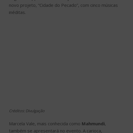
último álbum, “Mundo Novo”, em 2020. Com sua música
dançante, pop, atual, mas com tempero dos anos 80, a
multi-instrumentista vem se estabelecendo como uma
das grandes artistas dessa geração desde 2016.
Outra atração do Amazon Music Festival: Palco
Queremos é
Carol Biazin
, que gravou seu primeiro
DVD em 2 de dezembro, durante um show no Cine Jóia,
em São Paulo. O evento contou com a presença de
Luísa Sonza, Luccas Carlos e Vitão. A cantora e
compositora é um dos principais nomes do pop
contemporâneo brasileiro.
O line-up conta ainda com a banda curitibana
Tuyo
,
formada por Jean Machado e pelas irmãs Lilian e Layane
Soares, ex-integrantes da banda Simonami, que
percorre caminhos do pop, mesclando beats com
toques acústicos. A banda amplia o olhar sobre a
individualidade de cada um de seus integrantes e não