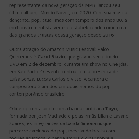
se encaixa em rótulos.
Para completar, o Festival conta com a presença duo
YOÙN
, que lançou em abril seu primeiro álbum, “BXD IN
JAZZ”, trazendo em sua identidade traços com R&B,
rap, jazz, soul e trap, com uma nova perspectiva para a
música brasileira.
Amazon Music Festival é o nome de uma série de
eventos em lives exclusivas em parceria com festivais
locais, para destacar grandes talentos e apoiar o
cenário musical, entregando conteúdo exclusivo aos
clientes do Amazon Music.
Palco Queremos será transmitido de graça no aplicativo
Amazon Music e também no Twitch. Os shows
permanecerão disponíveis no aplicativo.