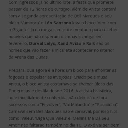
Com ingressos já no último lote, a festa que promete
passar de 12 horas de curtição, além de Anitta contará
com a segunda apresentação de Bell Marques e seu
bloco ‘Vumbora’ e
Léo Santana
leva o bloco ‘Vem com
o Gigante’. Já no mega camarote montado para receber
aqueles que não esperam o carnaval chegar em
fevereiro,
Durval Lelys, Xand Avião
e
Ralk
são os
nomes que vão fazer a micareta acontecer no interior
da Arena das Dunas.
Prepara, que agora é a hora: um bloco para afrontar as
fogosas e expulsar as invejosas! Criado pela musa
Anitta, o bloco Anitta costumava se chamar Bloco das
Poderosas e desfila desde 2016. A artista brasileira,
hoje mundialmente conhecida, não deixará de fora
sucessos como “Envolver”, “Vai Malandra” e “Paradinha”.
Carnaval sem Bell Marques não é carnaval, por isso hits
como ‘Valeu’, ‘Diga Que Valeu’ e ‘Menina Me Dá Seu
Amor’ não faltarão também no dia 10. O axé vai ser bem