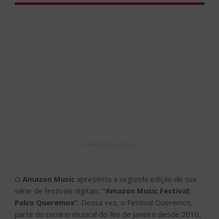
Créditos: Divulgação
O
Amazon Music
apresenta a segunda edição de sua
série de festivais digitais:
“Amazon Music Festival:
Palco Queremos”
. Dessa vez, o Festival Queremos,
parte do cenário musical do Rio de Janeiro desde 2010,
assina a curadoria com um line-up único para o último
evento do ano, que será transmitido exclusivamente no
aplicativo do Amazon Music e no Twitch.
O Amazon Music Festival: Palco Queremos está
marcado para este sábado (18), a partir das 18h.
Durante a transmissão, o Amazon Music gravará
músicas com cada artista, que serão lançadas
exclusivamente no serviço de streaming Amazon