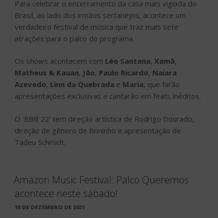
Para celebrar o encerramento da casa mais vigiada do
Brasil, ao lado dos irmãos sertanejos, acontece um
verdadeiro festival de música que traz mais sete
atrações para o palco do programa.
Os shows acontecem com
Léo Santana
,
Xamã
,
Matheus & Kauan
,
Jão
,
Paulo Ricardo
,
Naiara
Azevedo
,
Linn da Quebrada
e
Maria
, que farão
apresentações exclusivas e cantarão em feats inéditos.
O ‘BBB 22’ tem direção artística de Rodrigo Dourado,
direção de gênero de Boninho e apresentação de
Tadeu Schmidt.
Amazon Music Festival: Palco Queremos
acontece neste sábado!
PUBLICADO
18 DE DEZEMBRO DE 2021
EM