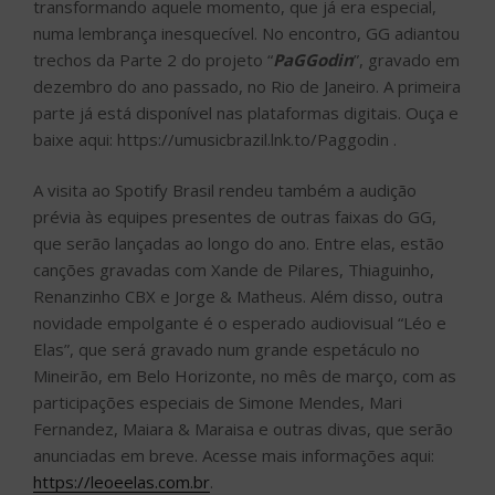
transformando aquele momento, que já era especial,
numa lembrança inesquecível. No encontro, GG adiantou
trechos da Parte 2 do projeto “
PaGGodin
”, gravado em
dezembro do ano passado, no Rio de Janeiro. A primeira
parte já está disponível nas plataformas digitais. Ouça e
baixe aqui: https://umusicbrazil.lnk.to/Paggodin .
A visita ao Spotify Brasil rendeu também a audição
prévia às equipes presentes de outras faixas do GG,
que serão lançadas ao longo do ano. Entre elas, estão
canções gravadas com Xande de Pilares, Thiaguinho,
Renanzinho CBX e Jorge & Matheus. Além disso, outra
novidade empolgante é o esperado audiovisual “Léo e
Elas”, que será gravado num grande espetáculo no
Mineirão, em Belo Horizonte, no mês de março, com as
participações especiais de Simone Mendes, Mari
Fernandez, Maiara & Maraisa e outras divas, que serão
anunciadas em breve. Acesse mais informações aqui:
https://leoeelas.com.br
.