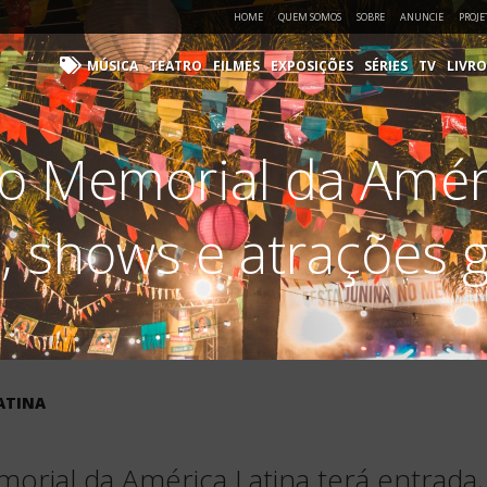
HOME
QUEM SOMOS
SOBRE
ANUNCIE
PROJE
MÚSICA
TEATRO
FILMES
EXPOSIÇÕES
SÉRIES
TV
LIVRO
no Memorial da Améri
, shows e atrações g
ATINA
morial da América Latina terá entrada