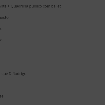
ante + Quadrilha público com ballet
nesto
te
bo
ique & Rodrigo
se