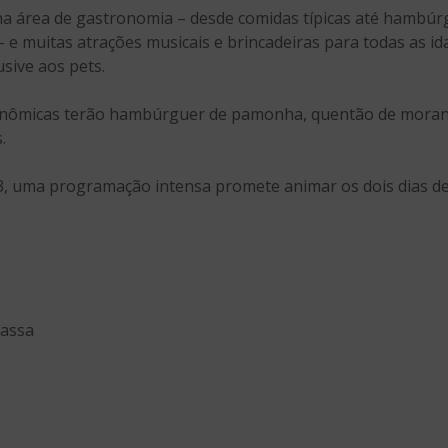
a área de gastronomia – desde comidas típicas até hambúrg
– e muitas atrações musicais e brincadeiras para todas as i
usive aos pets.
ronômicas terão hambúrguer de pamonha, quentão de moran
.
3, uma programação intensa promete animar os dois dias de 
Massa