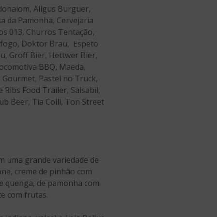
Adonaiom, Allgus Burguer,
sa da Pamonha, Cervejaria
cos 013, Churros Tentação,
Dofogo, Doktor Brau, Espeto
, Groff Bier, Hettwer Bier,
, Locomotiva BBQ, Maeda,
 Gourmet, Pastel no Truck,
Ribs Food Trailer, Salsabil,
 Beer, Tia Colli, Ton Street
com uma grande variedade de
trone, creme de pinhão com
 de quenga, de pamonha com
te com frutas.