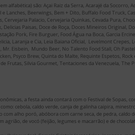
m alfabética) são: Açai Raiz da Serra, Acarajé da Socorro, 
l e Lanches, Beerwings, Bem + Dito, Buffalo Food Truck, Ca
s, Cervejaria Palacio, Cervejaria Quinkas, Cevada Pura, Cho
, Delicias Paisas, Doce de Roça, Doces Mineiros Original, 
ação Pork, Fire Burguer, Food Água na Boca, Garcia Ercineu
licia, Laranja e Cia, Leia Baiana Oficial, Levelmont Crepes
 Mr. Eisbein, Mundo Beer, No Talento Food Stall, Oh Pastel
icken, Psyco Brew, Quinta do Malte, Requinte Espetos, Rock e 
e Frutas, Silvia Gourmet, Tentaciones da Venezuela, The Pub
onômicas, a festa ainda contará com o Festival de Sopas, 
s como: cebola, caldo verde, canja de galinha caipira, mines
jo com alho poró, abóbora com carne seca, de pedra, caldo
m agrião, de vocó (feijão, legumes e macarrão) e de chocola