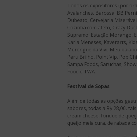
Todos os expositores (por orde
Avalanches, Barossa, BB Perni
Dubeato, Cervejaria Miserávei
Cozinha com afeto, Crazy Duck
Supremo, Estação Morango, Est
Karla Meneses, Kaverarts, Kide
Merengue da Vivi, Meu baiano,
Peru Brilho, Point Vip, Pop Ch
Sampa Foods, Saruchas, Show d
Food e TWA.
Festival de Sopas
Além de todas as opções gastr
sabores, todas a R$ 28,00, tai
cream cheese, fondue de quei
queijo meia cura, de rabada co