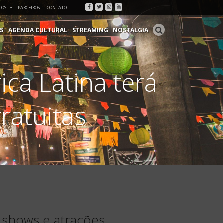
Facebook
Twitter
Instagram
Youtube
TOS
PARCEIROS
CONTATO
S
AGENDA CULTURAL
STREAMING
NOSTALGIA
ca Latina terá
ratuitas
, shows e atrações