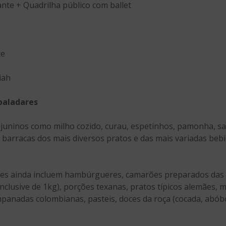
ante + Quadrilha público com ballet
te
iah
paladares
s juninos como milho cozido, curau, espetinhos, pamonha, sa
barracas dos mais diversos pratos e das mais variadas bebi
ções ainda incluem hambúrgueres, camarões preparados das 
nclusive de 1kg), porções texanas, pratos típicos alemães, 
mpanadas colombianas, pasteis, doces da roça (cocada, abób