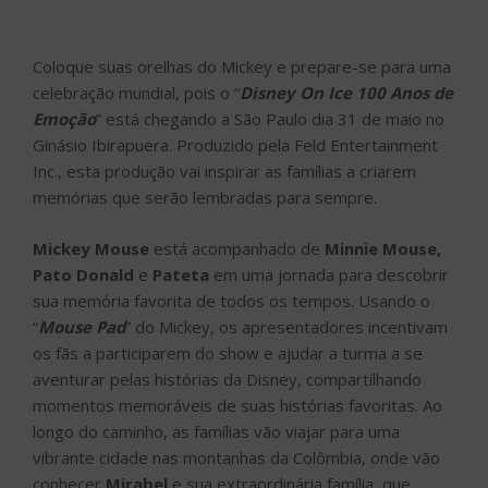
Coloque suas orelhas do Mickey e prepare-se para uma
celebração mundial, pois o “
Disney On Ice 100 Anos de
Emoção
” está chegando a São Paulo dia 31 de maio no
Ginásio Ibirapuera. Produzido pela Feld Entertainment
Inc., esta produção vai inspirar as famílias a criarem
memórias que serão lembradas para sempre.
Mickey Mouse
está acompanhado de
Minnie Mouse,
Pato Donald
e
Pateta
em uma jornada para descobrir
sua memória favorita de todos os tempos. Usando o
“
Mouse Pad
” do Mickey, os apresentadores incentivam
os fãs a participarem do show e ajudar a turma a se
aventurar pelas histórias da Disney, compartilhando
momentos memoráveis de suas histórias favoritas. Ao
longo do caminho, as famílias vão viajar para uma
vibrante cidade nas montanhas da Colômbia, onde vão
conhecer
Mirabel
e sua extraordinária família, que