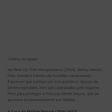
Créditos: Divulgação
No filme Os Três Mosqueteiros (2004), Mickey Mouse,
Pato Donald e Pateta são humildes camponeses
franceses que sonham ser mosqueteiros. Apesar de
serem rejeitados, eles são contratados pelo esperto
Pete para proteger a Princesa Minnie Mouse, que se
apaixona instantaneamente por Mickey.
A Casa do Mickey Mouse (2006-2013)