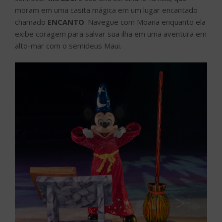
moram em uma casita mágica em um lugar encantado
chamado
ENCANTO
. Navegue com Moana enquanto ela
exibe coragem para salvar sua ilha em uma aventura em
alto-mar com o semideus Maui.