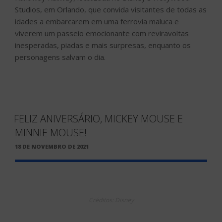
Studios, em Orlando, que convida visitantes de todas as
idades a embarcarem em uma ferrovia maluca e
viverem um passeio emocionante com reviravoltas
inesperadas, piadas e mais surpresas, enquanto os
personagens salvam o dia.
FELIZ ANIVERSÁRIO, MICKEY MOUSE E
MINNIE MOUSE!
PUBLICADO
18 DE NOVEMBRO DE 2021
EM
Créditos: Disney