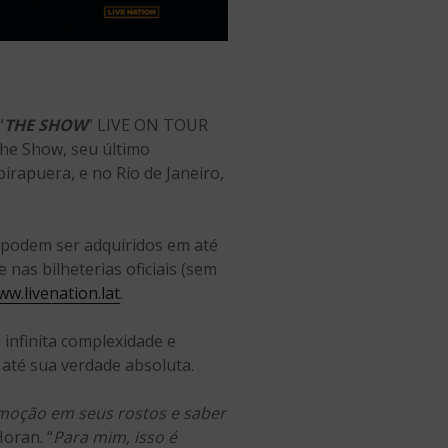
“
THE SHOW
” LIVE ON TOUR
The Show, seu último
rapuera, e no Rio de Janeiro,
e podem ser adquiridos em até
 e nas bilheterias oficiais (sem
w.livenation.lat
.
infinita complexidade e
até sua verdade absoluta.
emoção em seus rostos e saber
 Horan. “
Para mim, isso é