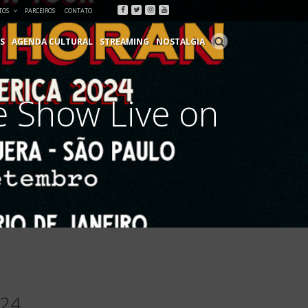
Facebook
Twitter
Instagram
Youtube
TOS
PARCEIROS
CONTATO
S
AGENDA CULTURAL
STREAMING
NOSTALGIA
he Show Live on
024