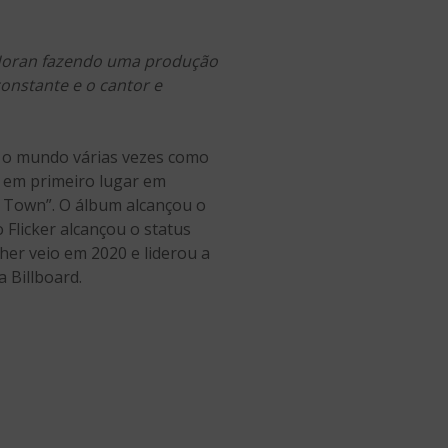
 Horan fazendo uma produção
onstante e o cantor e
u o mundo várias vezes como
00 em primeiro lugar em
s Town”. O álbum alcançou o
 Flicker alcançou o status
her veio em 2020 e liderou a
 Billboard.