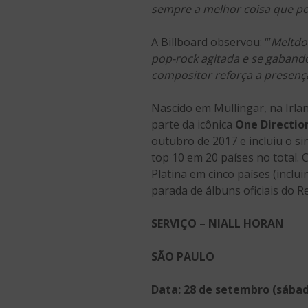
sempre a melhor coisa que p
A Billboard observou: “’
Meltdo
pop-rock agitada e se gaband
compositor reforça a presença
Nascido em Mullingar, na Irla
parte da icônica
One Directio
outubro de 2017 e incluiu o s
top 10 em 20 países no total. 
Platina em cinco países (incl
parada de álbuns oficiais do 
SERVIÇO – NIALL HORAN
SÃO PAULO
Data: 28 de setembro (sába