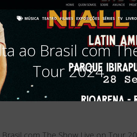
HOME
QUEM SOMOS
SOBRE
ANUNCIE
PROJE
MÚSICA
TEATRO
FILMES
EXPOSIÇÕES
SÉRIES
TV
LIVRO
lta ao Brasil com T
Tour 2024
ao Brasil com The Show Live on Tour 2