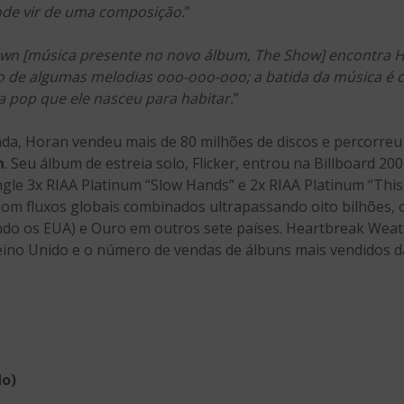
ode vir de uma composição.
”
wn [música presente no novo álbum, The Show] encontra
o de algumas melodias ooo-ooo-ooo; a batida da música é c
 pop que ele nasceu para habitar.
”
nda, Horan vendeu mais de 80 milhões de discos e percorre
n
. Seu álbum de estreia solo, Flicker, entrou na Billboard 2
ingle 3x RIAA Platinum “Slow Hands” e 2x RIAA Platinum “Thi
Com fluxos globais combinados ultrapassando oito bilhões, o
uindo os EUA) e Ouro em outros sete países. Heartbreak Weat
Reino Unido e o número de vendas de álbuns mais vendidos da
do)