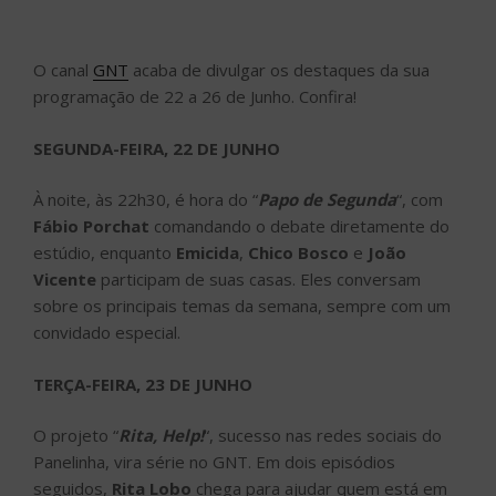
O canal
GNT
acaba de divulgar os destaques da sua
programação de 22 a 26 de Junho. Confira!
SEGUNDA-FEIRA, 22 DE JUNHO
À noite, às 22h30, é hora do “
Papo de Segunda
“, com
Fábio Porchat
comandando o debate diretamente do
estúdio, enquanto
Emicida
,
Chico Bosco
e
João
Vicente
participam de suas casas. Eles conversam
sobre os principais temas da semana, sempre com um
convidado especial.
TERÇA-FEIRA, 23 DE JUNHO
O projeto “
Rita, Help!
“, sucesso nas redes sociais do
Panelinha, vira série no GNT. Em dois episódios
seguidos,
Rita Lobo
chega para ajudar quem está em