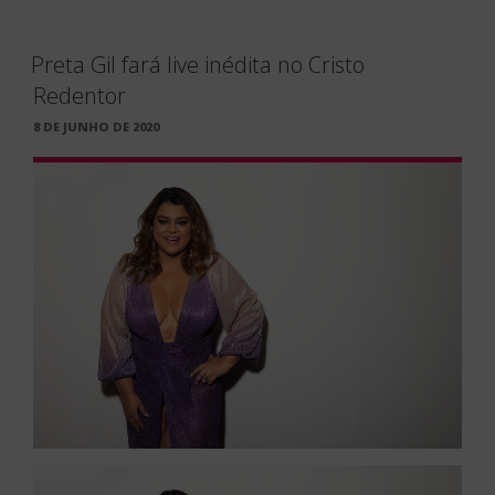
Preta Gil fará live inédita no Cristo
Redentor
PUBLICADO
8 DE JUNHO DE 2020
EM