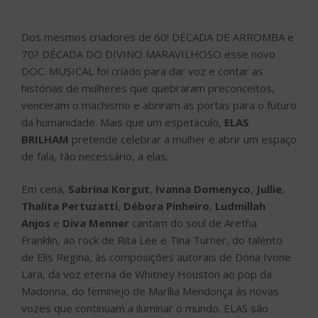
Dos mesmos criadores de 60! DÉCADA DE ARROMBA e
70? DÉCADA DO DIVINO MARAVILHOSO esse novo
DOC. MUSICAL foi criado para dar voz e contar as
histórias de mulheres que quebraram preconceitos,
venceram o machismo e abriram as portas para o futuro
da humanidade. Mais que um espetáculo,
ELAS
BRILHAM
pretende celebrar a mulher e abrir um espaço
de fala, tão necessário, a elas.
Em cena,
Sabrina Korgut
,
Ivanna Domenyco
,
Jullie
,
Thalita Pertuzatti
,
Débora Pinheiro
,
Ludmillah
Anjos
e
Diva Menner
cantam do soul de Aretha
Franklin, ao rock de Rita Lee e Tina Turner, do talento
de Elis Regina, às composições autorais de Dona Ivone
Lara, da voz eterna de Whitney Houston ao pop da
Madonna, do feminejo de Marília Mendonça às novas
vozes que continuam a iluminar o mundo. ELAS são