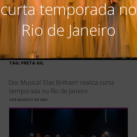
curta temporada no
Rio de Janeiro
TAG:
PRETA GIL
Doc Musical ‘Elas Brilham’ realiza curta
temporada no Rio de Janeiro
PUBLICADO
4 DE AGOSTO DE 2022
EM