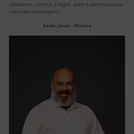
dubladores. Conheça, a seguir, quem é quem nas novas
vozes das personagens!
Saulo Javan – Mufasa