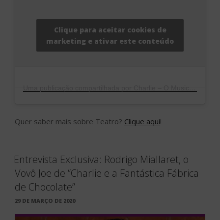
Clique para aceitar cookies de
marketing e ativar este conteúdo
Uma publicação compartilhada por Charlie – O Musical (@charlieomusical)
Quer saber mais sobre Teatro?
Clique aqui
!
Entrevista Exclusiva: Rodrigo Miallaret, o
Vovô Joe de “Charlie e a Fantástica Fábrica
de Chocolate”
PUBLICADO
29 DE MARÇO DE 2020
EM