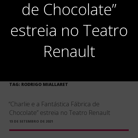
de Chocolate”
estreia no Teatro
Renault
TAG:
RODRIGO MIALLARET
“Charlie e a Fantástica Fábrica de
Chocolate” estreia no Teatro Renault
PUBLICADO
15 DE SETEMBRO DE 2021
EM