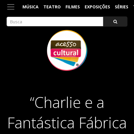
MÚSICA
TEATRO
FILMES
EXPOSIÇÕES
SÉRIES
ACESSO CULTURAL
Arte, Cultura Pop e Entretenimento
“Charlie e a
Fantástica Fábrica