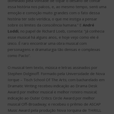
dominado pela vontade de topar o desafio de contar
essa história nos palcos, e, ao mesmo tempo, senti uma
emoção e comoção muito grandes com o fato dessa
história ter sido verídica, o que me instiga a pensar
sobre os limites da consciência humana.” E
André
Loddi
, no papel de Richard Loeb, comenta: “já conhecia
esse musical há alguns anos, e hoje vejo como ele é
único. É raro encontrar uma obra musical com
personagens e dramaturgia tão densas e complexas
como Pacto”.
O musical tem texto, música e letras assinados por
Stephen Dolginoff. Formado pela Universidade de Nova
Iorque – Tisch School Of The Arts; com bacharelado em
Dramatic Writing recebeu indicação ao Drama Desk
Award por melhor musical e melhor roteiro musical;
indicação ao Outer Critics Circle Award por melhor
musical Off-Broadway; e recebeu o prêmio de ASCAP
Music Award pela produção Nova Iorquina de THRILL