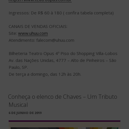
Ingressos: De R$ 60 à 180 ( confira tabela completa)
CANAIS DE VENDAS OFICIAIS:
Site:
www.uhuu.com
Atendimento: falecom@uhuu.com
Bilheteria Teatro Opus 4º Piso do Shopping Villa-Lobos
Av. das Nações Unidas, 4777 – Alto de Pinheiros – São
Paulo, SP.
De terça a domingo, das 12h às 20h.
Conheça o elenco de Chaves – Um Tributo
Musical
PUBLICADO
6 DE JUNHO DE 2019
EM