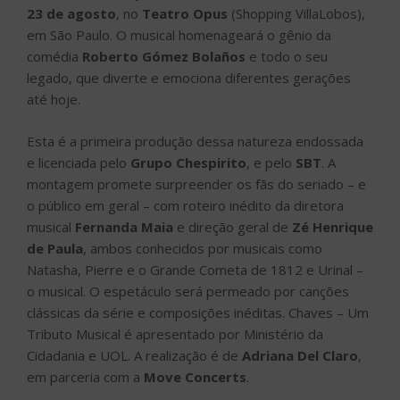
23 de agosto
, no
Teatro Opus
(Shopping VillaLobos),
em São Paulo. O musical homenageará o gênio da
comédia
Roberto Gómez Bolaños
e todo o seu
legado, que diverte e emociona diferentes gerações
até hoje.
Esta é a primeira produção dessa natureza endossada
e licenciada pelo
Grupo Chespirito
, e pelo
SBT
. A
montagem promete surpreender os fãs do seriado – e
o público em geral – com roteiro inédito da diretora
musical
Fernanda Maia
e direção geral de
Zé Henrique
de Paula
, ambos conhecidos por musicais como
Natasha, Pierre e o Grande Cometa de 1812 e Urinal –
o musical. O espetáculo será permeado por canções
clássicas da série e composições inéditas. Chaves – Um
Tributo Musical é apresentado por Ministério da
Cidadania e UOL. A realização é de
Adriana Del Claro
,
em parceria com a
Move Concerts
.