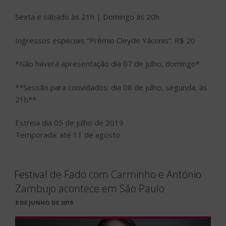
Sexta e sábado às 21h | Domingo às 20h
Ingressos especiais “Prêmio Cleyde Yáconis”: R$ 20
*Não haverá apresentação dia 07 de julho, domingo*
**Sessão para convidados: dia 08 de julho, segunda, às
21h**
Estreia dia 05 de julho de 2019
Temporada: até 11 de agosto
Festival de Fado com Carminho e António
Zambujo acontece em São Paulo
PUBLICADO
8 DE JUNHO DE 2019
EM