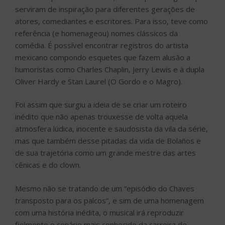
serviram de inspiração para diferentes gerações de
atores, comediantes e escritores. Para isso, teve como
referência (e homenageou) nomes clássicos da
comédia. É possível encontrar registros do artista
mexicano compondo esquetes que fazem alusão a
humoristas como Charles Chaplin, Jerry Lewis e à dupla
Oliver Hardy e Stan Laurel (O Gordo e o Magro).
Foi assim que surgiu a ideia de se criar um roteiro
inédito que não apenas trouxesse de volta aquela
atmosfera lúdica, inocente e saudosista da vila da série,
mas que também desse pitadas da vida de Bolaños e
de sua trajetória como um grande mestre das artes
cênicas e do clown.
Mesmo não se tratando de um “episódio do Chaves
transposto para os palcos”, e sim de uma homenagem
com uma história inédita, o musical irá reproduzir
fielmente o cenário mais conhecido da carreira de