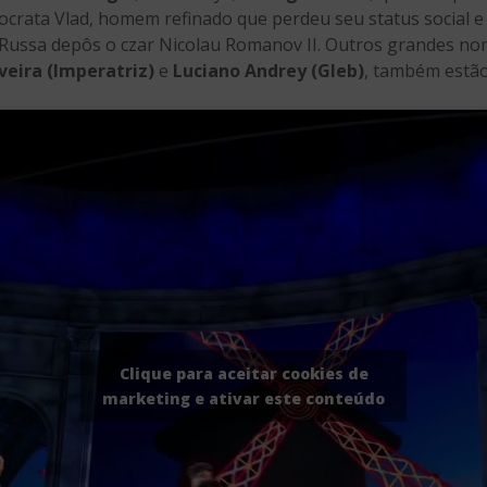
stocrata Vlad, homem refinado que perdeu seu status social e 
Russa depôs o czar Nicolau Romanov II. Outros grandes no
iveira (Imperatriz)
e
Luciano Andrey (Gleb)
, também estão
Clique para aceitar cookies de
marketing e ativar este conteúdo