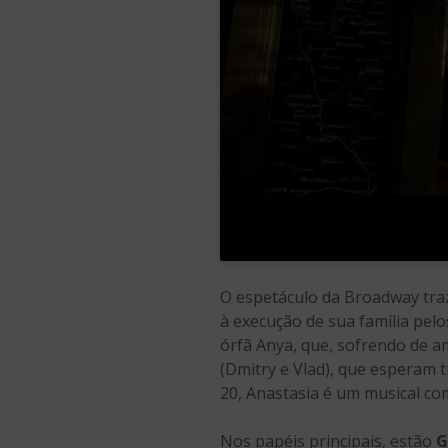
O espetáculo da Broadway traz
à execução de sua família pel
órfã Anya, que, sofrendo de a
(Dmitry e Vlad), que esperam t
20, Anastasia é um musical co
Nos papéis principais, estão
G