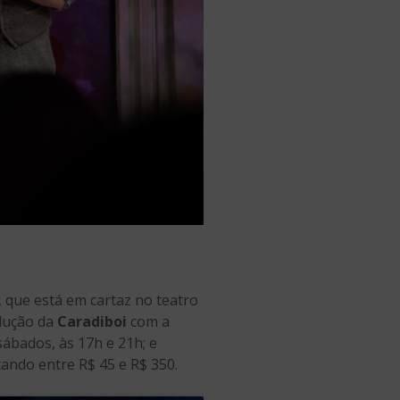
, que está em cartaz no teatro
dução da
Caradiboi
com a
sábados, às 17h e 21h; e
tando entre R$ 45 e R$ 350.