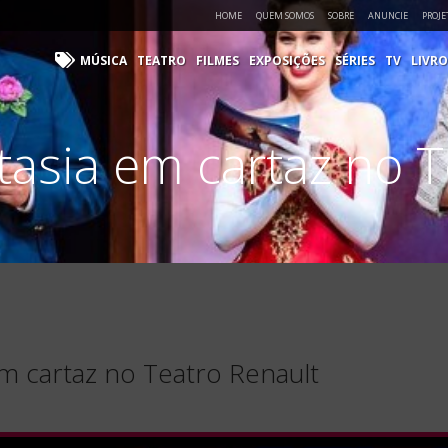
HOME
QUEM SOMOS
SOBRE
ANUNCIE
PROJE
MÚSICA
TEATRO
FILMES
EXPOSIÇÕES
SÉRIES
TV
LIVRO
tasia em cartaz no T
em cartaz no Teatro Renault