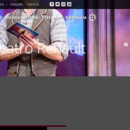
Facebook
Twitter
Instagram
Youtube
TOS
PARCEIROS
CONTATO
S
AGENDA CULTURAL
STREAMING
NOSTALGIA
eatro Renault