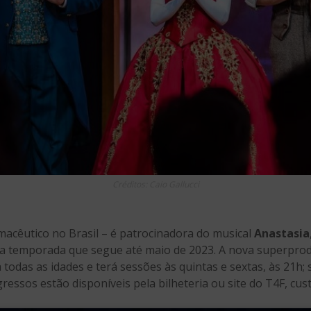
Créditos: Caio Gallucci
macêutico no Brasil – é patrocinadora do musical
Anastasia
a temporada que segue até maio de 2023. A nova superpro
 todas as idades e terá sessões às quintas e sextas, às 21h; 
ressos estão disponíveis pela bilheteria ou site do T4F, cus