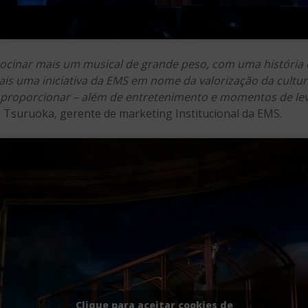
rocinar mais um musical de grande peso, com uma história 
is uma iniciativa da EMS em nome da valorização da cultur
 proporcionar – além de entretenimento e momentos de lev
a Tsuruoka, gerente de marketing Institucional da EMS.
Clique para aceitar cookies de