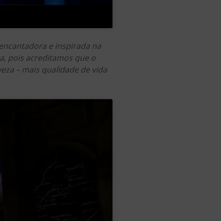
encantadora e inspirada na
a, pois acreditamos que o
eza – mais qualidade de vida