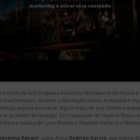
marketing e ativar este conteúdo
 a lenda da Grã-Duquesa Anastasia Nikolaevna da Rússia e 
os boacheviques, durante a Revolução Russa. Anastasia é re
mnésia, espera encontrar algum traço de sua família e acab
irar proveito da situação. Do crepúsculo do Império Russo a
m letra e música de Lynn Ahrens e Stephen Flaherty e libret
iovanna Rangel
, como Anya;
Rodrigo Garcia
, que interpre