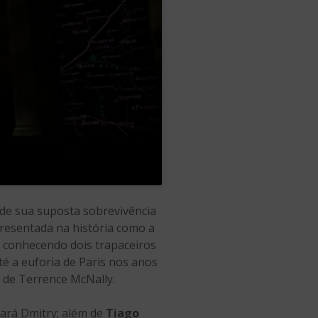
de sua suposta sobrevivência
presentada na história como a
a conhecendo dois trapaceiros
té a euforia de Paris nos anos
o de Terrence McNally.
tará Dmitry; além de
Tiago