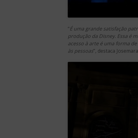
“
É uma grande satisfação pat
produção da Disney. Essa é ma
acesso à arte é uma forma de
às pessoas
”, destaca Josemar