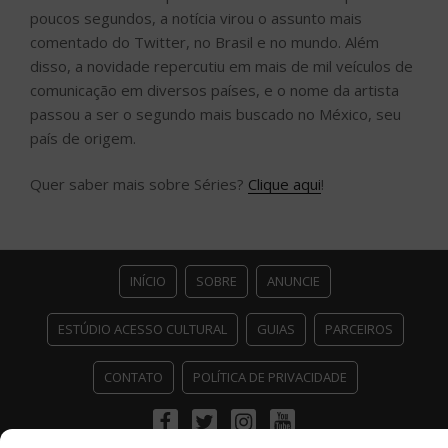
poucos segundos, a notícia virou o assunto mais
comentado do Twitter, no Brasil e no mundo. Além
disso, a novidade repercutiu em mais de mil veículos de
comunicação em diversos países, e o nome da artista
passou a ser o segundo mais buscado no México, seu
país de origem.
Quer saber mais sobre Séries?
Clique aqui
!
INÍCIO
SOBRE
ANUNCIE
ESTÚDIO ACESSO CULTURAL
GUIAS
PARCEIROS
CONTATO
POLÍTICA DE PRIVACIDADE
Facebook
Twitter
Instagram
Youtube