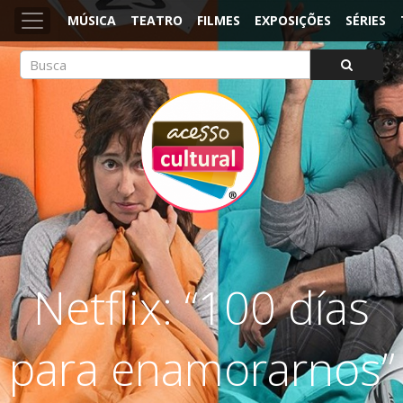
MÚSICA
TEATRO
FILMES
EXPOSIÇÕES
SÉRIES
ACESSO CULTURAL
Arte, Cultura Pop e Entretenimento
Netflix: “100 días
para enamorarnos”