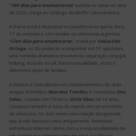
“
100 días para enamorarnos
” exibida no canal em abril
de 2020, chega ao catálogo da Netflix Latinoamérica.
A trama estará disponível na plataforma na quinta-feira,
17 de setembro. Um remake da telenovela argentina
“
Cien días para enamorarse
“, criada por
Sebastián
Ortega
, os fãs poderão acompanhar em 57 episódios,
uma comédia dramática envolvendo separação conjugal,
bullying, inclusão social, homossexualidade, vícios e
diferentes tipos de famílias.
A história é centralizada nos relacionamentos de duas
amigas Remédios (
Mariana Treviño
) e Constanza (
Ilse
Salas
). Casada com Plutarco (
Erick Elias
) há 18 anos,
Contanza também é sócia do marido em um escritório
de advocacia. Os dois vivem uma relação desgastada
que já não funciona como antigamente. Remédios
enfrenta problemas sérios com a irresponsabilidade de
seu marido e o convívio com seu pai e sua filha na