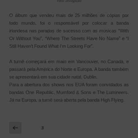
Foto: Divulgação
O álbum que vendeu mais de 25 milhões de cópias por
todo mundo, foi o responsável por colocar a banda
irlandesa nas paradas de sucesso com as músicas “With
Or Without You”, “Where The Streets Have No Name” e “I
Still Haven’t Found What I’m Looking For”.
A turnê começará em maio em Vancouver, no Canadá, e
passará pela América do Norte e Europa. A banda também
se apresentará em sua cidade natal, Dublin.
Para a abertura dos shows nos EUA foram convidados as
bandas One Republic, Mumford & Sons e The Lumineers.
Já na Europa, a turnê será aberta pela banda High Flying.
Navegação
Página
Página
3
anterior
por