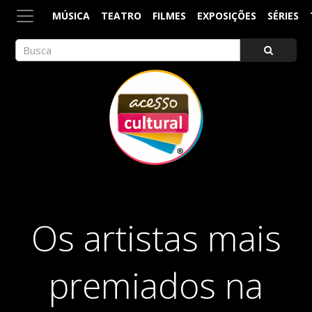
MÚSICA
TEATRO
FILMES
EXPOSIÇÕES
SÉRIES
ACESSO CULTURAL
Arte, Cultura Pop e Entretenimento
Os artistas mais
premiados na