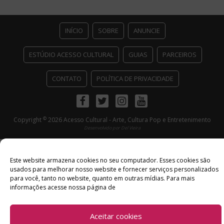
posts
INÍCIO
SOBRE
ANUNCIE
ESTÚDIO ACESSO CULTURAL
GUIAS
PARCEIROS
CONTATO
POLÍTICA DE PRIVACIDADE
Facebook
Twitter
Instagram
Youtube
©
Copyright
2026 Acesso Cultural - Arte, Cultura Pop e Entretenimento
Desenvolvido por
Del Vieira
Este website armazena cookies no seu computador. Esses cookies são
usados ​​para melhorar nosso website e fornecer serviços personalizados
para você, tanto no website, quanto em outras mídias. Para mais
informações acesse nossa página de
Aceitar cookies