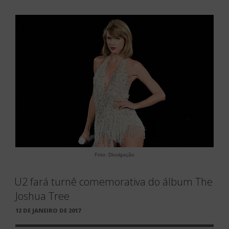
Foto: Divulgação
U2 fará turnê comemorativa do álbum The
Joshua Tree
PUBLICADO
12 DE JANEIRO DE 2017
EM