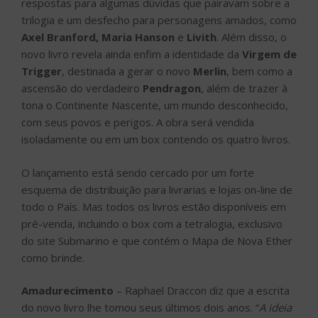
respostas para algumas dúvidas que pairavam sobre a
trilogia e um desfecho para personagens amados, como
Axel Branford, Maria Hanson
e
Livith
. Além disso, o
novo livro revela ainda enfim a identidade da
Virgem de
Trigger
, destinada a gerar o novo
Merlin
, bem como a
ascensão do verdadeiro
Pendragon
, além de trazer à
tona o Continente Nascente, um mundo desconhecido,
com seus povos e perigos. A obra será vendida
isoladamente ou em um box contendo os quatro livros.
O lançamento está sendo cercado por um forte
esquema de distribuição para livrarias e lojas on-line de
todo o País. Mas todos os livros estão disponíveis em
pré-venda, incluindo o box com a tetralogia, exclusivo
do site Submarino e que contém o Mapa de Nova Ether
como brinde.
Amadurecimento
– Raphael Draccon diz que a escrita
do novo livro lhe tomou seus últimos dois anos. “
A ideia