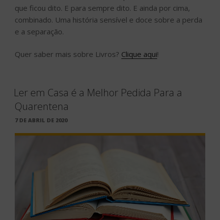
que ficou dito. E para sempre dito. E ainda por cima,
combinado. Uma história sensível e doce sobre a perda
e a separação.
Quer saber mais sobre Livros?
Clique aqui
!
Ler em Casa é a Melhor Pedida Para a
Quarentena
PUBLICADO
7 DE ABRIL DE 2020
EM