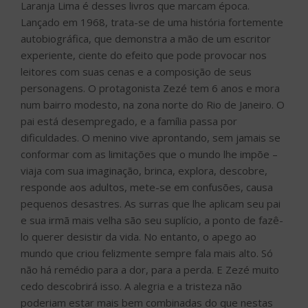
Laranja Lima é desses livros que marcam época.
Lançado em 1968, trata-se de uma história fortemente
autobiográfica, que demonstra a mão de um escritor
experiente, ciente do efeito que pode provocar nos
leitores com suas cenas e a composição de seus
personagens. O protagonista Zezé tem 6 anos e mora
num bairro modesto, na zona norte do Rio de Janeiro. O
pai está desempregado, e a família passa por
dificuldades. O menino vive aprontando, sem jamais se
conformar com as limitações que o mundo lhe impõe –
viaja com sua imaginação, brinca, explora, descobre,
responde aos adultos, mete-se em confusões, causa
pequenos desastres. As surras que lhe aplicam seu pai
e sua irmã mais velha são seu suplício, a ponto de fazê-
lo querer desistir da vida. No entanto, o apego ao
mundo que criou felizmente sempre fala mais alto. Só
não há remédio para a dor, para a perda. E Zezé muito
cedo descobrirá isso. A alegria e a tristeza não
poderiam estar mais bem combinadas do que nestas