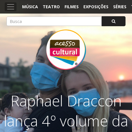
MÚSICA
TEATRO
FILMES
EXPOSIÇÕES
SÉRIES
ACESSO CULTURAL
Arte, Cultura Pop e Entretenimento
Raphael Draccon
lança 4º volume da