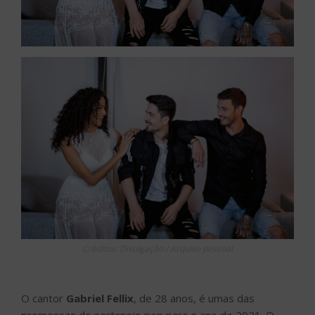
Créditos: Divulgação / Arquivo pessoal
O cantor
Gabriel Fellix
, de 28 anos, é umas das
promessas do sertanejo pop para o ano de 2021. O