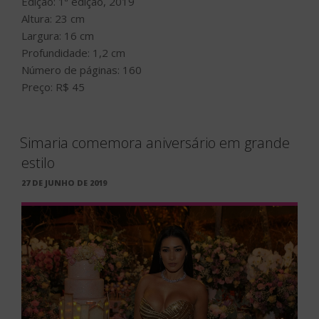
Edição: 1ª edição, 2019
Altura: 23 cm
Largura: 16 cm
Profundidade: 1,2 cm
Número de páginas: 160
Preço: R$ 45
Simaria comemora aniversário em grande
estilo
PUBLICADO
27 DE JUNHO DE 2019
EM