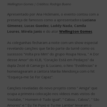
Wellington Gomes | Créditos: Rodrigo Bueno
Apresentado por Ana Hickmann, o evento contou com a
presença de famosos como a apresentadora
Luciana
Gimenez
,
Lucas Guedez
,
Laddy Nada
,
Camila
Loures
,
Mirela Janis
e do ator
Wellington Gomes
.
As coleguinhas fecharam a noite com um show especial
revelando canções que farão parte da turnê como os
sucessos “Volta pra Mim” do grupo Roupa Nova, ” A Dor
desse Amor” do KLB, “Coração Está em Pedaços” da
dupla Zezé di Camargo & Luciano, o hino “Evidências” e
homenagearam a cantora Marilia Mendonça com o hit
“Esqueça-me Se For Capaz”.
Canções reveladas do novo projeto como ” Amiga” que
ocupa a primeira colocação nos vídeos mais vistos do
Youtube, ” Homem é Tudo igual”, ” Cabou , Cabou”, ” São
Amores” e ” Eu Te Puxo e Tu me Lambe” levaram o