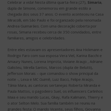
Celebrar a vida! Nesta última quarta-feira (27),
Simaria
,
dupla de Simone, comemorou em grande estilo a
chegada dos seus 37 anos. O evento aconteceu na Casa
Miracolli, em São Paulo e foi organizado pela renomada
Andrea Guimarães. Com uma decoração coberta por
rosas, Simaria recebeu cerca de 350 convidados, entre
familiares, amigos e celebridades.
Entre eles estavam os apresentadores Ana Hickmann e
Rodrigo Faro com sua esposa Vera Viel, Karina Bacchi e
Amaury Nunes, Lorena Improta, Viviane Araujo , Adriane
Galisteu, Mirella Santos, Marcos (dupla de Belutti),
Jefferson Morais – que comandou o show principal da
noite -, Lexa e MC Guimê, Luiz Bacci, Felipe Araújo,
Tânia Mara, as cantoras sertanejas Roberta Miranda e
Paula Mattos, o pagodeiro Suel, os influencers Carlinhos
Maia e seu marido Lucas, Gkay, Rafa Kalimann, Thierry e
o ator Selton Melo. Sua família também se reuniu na
grandes festa: O marido Vicente, seus filhos, Giovanna