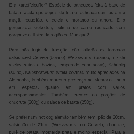
E a kartoffelpuffer? Espécie de panqueca feita à base de
batata ralada que depois de frita é recheada com purê me
maçã, requeijão, e geleia e morango ou amora. E o
gorgonzola kroketten, bolinho de carne recheado com
gorgonzola, típico da região de Munique?
Para não fugir da tradição, não faltarão os famosos
salsichões! Cervela (bovino), Weisswurrst (branco, mix de
vitelas suína e bovina, temperado com salsa), Schüblig
(suíno), Kalbsbratwurst (vitela bovina), muito apreciados na
Alemanha, também marcam presença no Memorial, tanto
em espetos, quanto em pratos com vários
acompanhamentos. Também teremos as porções de
chucrute (200g) ou salada de batata (250g).
Se preferir um hot dog alemão também tem: pão de 20cm,
salsichão de 21cm (Weisswurrst ou Cervela, chucrute,
purê de batata, mostarda preta e molho especial.
Para a