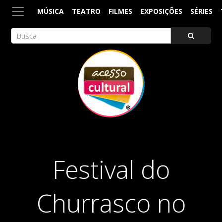
MÚSICA
TEATRO
FILMES
EXPOSIÇÕES
SÉRIES
ACESSO CULTURAL
Arte, Cultura Pop e Entretenimento
Festival do
Churrasco no