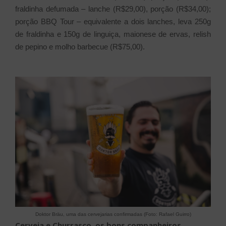
fraldinha defumada – lanche (R$29,00), porção (R$34,00);
porção BBQ Tour – equivalente a dois lanches, leva 250g
de fraldinha e 150g de linguiça, maionese de ervas, relish
de pepino e molho barbecue (R$75,00).
Doktor Bräu, uma das cervejarias confirmadas (Foto: Rafael Guirro)
Cerveja e Churrasco, os bons companheiros