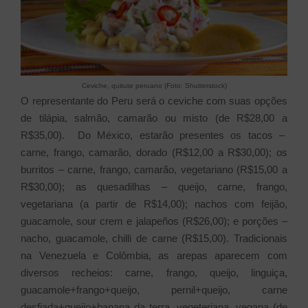
Ceviche, quitute peruano (Foto: Shutterstock)
O representante do Peru será o ceviche com suas opções
de tilápia, salmão, camarão ou misto (de R$28,00 a
R$35,00). Do México, estarão presentes os tacos –
carne, frango, camarão, dorado (R$12,00 a R$30,00); os
burritos – carne, frango, camarão, vegetariano (R$15,00 a
R$30,00); as quesadilhas – queijo, carne, frango,
vegetariana (a partir de R$14,00); nachos com feijão,
guacamole, sour crem e jalapeños (R$26,00); e porções –
nacho, guacamole, chilli de carne (R$15,00). Tradicionais
na Venezuela e Colômbia, as arepas aparecem com
diversos recheios: carne, frango, queijo, linguiça,
guacamole+frango+queijo, pernil+queijo, carne
desfiada+queijo+banana da terra, vegeteriana, vegana (de