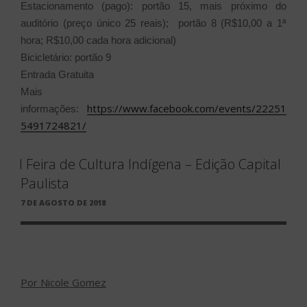
Estacionamento (pago): portão 15, mais próximo do
auditório (preço único 25 reais); portão 8 (R$10,00 a 1ª
hora; R$10,00 cada hora adicional)
Bicicletário: portão 9
Entrada Gratuita
Mais
https://www.facebook.com/events/22251
informações:
5491724821/
I Feira de Cultura Indígena – Edição Capital
Paulista
PUBLICADO
7 DE AGOSTO DE 2018
EM
Por Nicole Gomez