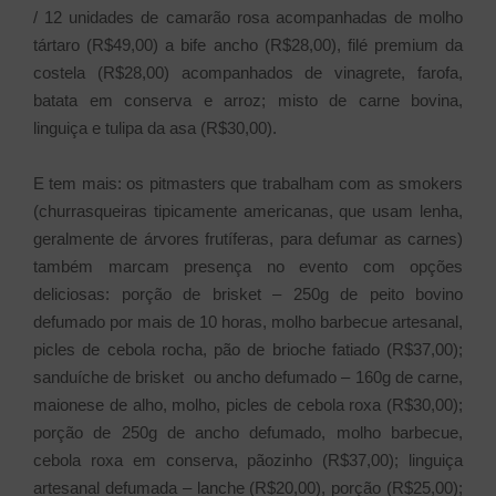
/ 12 unidades de camarão rosa acompanhadas de molho
tártaro (R$49,00) a bife ancho (R$28,00), filé premium da
costela (R$28,00) acompanhados de vinagrete, farofa,
batata em conserva e arroz; misto de carne bovina,
linguiça e tulipa da asa (R$30,00).
E tem mais: os pitmasters que trabalham com as smokers
(churrasqueiras tipicamente americanas, que usam lenha,
geralmente de árvores frutíferas, para defumar as carnes)
também marcam presença no evento com opções
deliciosas: porção de brisket – 250g de peito bovino
defumado por mais de 10 horas, molho barbecue artesanal,
picles de cebola rocha, pão de brioche fatiado (R$37,00);
sanduíche de brisket ou ancho defumado – 160g de carne,
maionese de alho, molho, picles de cebola roxa (R$30,00);
porção de 250g de ancho defumado, molho barbecue,
cebola roxa em conserva, pãozinho (R$37,00); linguiça
artesanal defumada – lanche (R$20,00), porção (R$25,00);