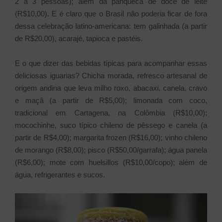
2 a 3 pessoas); além da panqueca de doce de leite
(R$10,00). E é claro que o Brasil não poderia ficar de fora
dessa celebração latino-americana: tem galinhada (a partir
de R$20,00), acarajé, tapioca e pastéis.
E o que dizer das bebidas típicas para acompanhar essas
deliciosas iguarias? Chicha morada, refresco artesanal de
origem andina que leva milho roxo, abacaxi, canela, cravo
e maçã (a partir de R$5,00); limonada com coco,
tradicional em Cartagena, na Colômbia (R$10,00);
mocochinhe, suco típico chileno de pêssego e canela (a
partir de R$4,00); margarita frozen (R$16,00); vinho chileno
de morango (R$8,00); pisco (R$50,00/garrafa); água panela
(R$6,00); mote com huelsillos (R$10,00/copo); além de
água, refrigerantes e sucos.