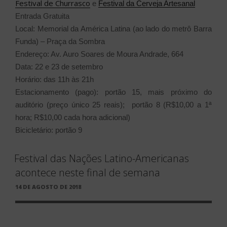
Festival de Churrasco
e
Festival da Cerveja Artesanal
Entrada Gratuita
Local: Memorial da América Latina (ao lado do metrô Barra
Funda) – Praça da Sombra
Endereço: Av. Auro Soares de Moura Andrade, 664
Data: 22 e 23 de setembro
Horário: das 11h às 21h
Estacionamento (pago): portão 15, mais próximo do
auditório (preço único 25 reais); portão 8 (R$10,00 a 1ª
hora; R$10,00 cada hora adicional)
Bicicletário: portão 9
Festival das Nações Latino-Americanas
acontece neste final de semana
PUBLICADO
14 DE AGOSTO DE 2018
EM