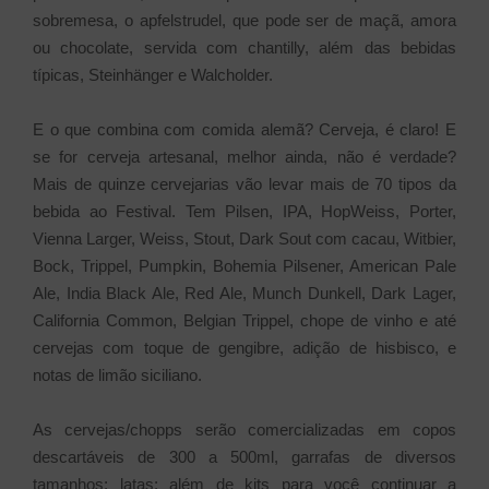
sobremesa, o apfelstrudel, que pode ser de maçã, amora
ou chocolate, servida com chantilly, além das bebidas
típicas, Steinhänger e Walcholder.
E o que combina com comida alemã? Cerveja, é claro! E
se for cerveja artesanal, melhor ainda, não é verdade?
Mais de quinze cervejarias vão levar mais de 70 tipos da
bebida ao Festival. Tem Pilsen, IPA, HopWeiss, Porter,
Vienna Larger, Weiss, Stout, Dark Sout com cacau, Witbier,
Bock, Trippel, Pumpkin, Bohemia Pilsener, American Pale
Ale, India Black Ale, Red Ale, Munch Dunkell, Dark Lager,
California Common, Belgian Trippel, chope de vinho e até
cervejas com toque de gengibre, adição de hisbisco, e
notas de limão siciliano.
As cervejas/chopps serão comercializadas em copos
descartáveis de 300 a 500ml, garrafas de diversos
tamanhos; latas; além de kits para você continuar a