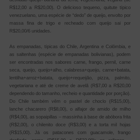
R$12,00 a R$20,00). O delicioso tequeno, quitute típico
venezuelano, uma espécie de “dedo” de queijo, envolto por
massa fina de trigo e recheado com queijo sai por
R$20,00/6 unidades.
As empanadas, típicas do Chile, Argentina e Colômbia, e
as saltenhas (espécie de empanadas bolivianas), podem
ser encontradas nos sabores carne, frango, pernil, carne
seca, queijo, queijo+alho, calabresa+queijo, carne+batata,
lentilha+arroz+batata, queijo+requeijão, pizza, palmito,
vegetariana e até de creme de avelã (R$7,00 a R$20,00
dependendo do tamanho, recheio e quantidade por porção).
Do Chile também vêm o pastel de choclo (R$15,00),
lanche chacarero (R$8,00), o alfajor de amido de milho
(R$4,00), as sopaipillas – massinha à base de abóbora frita
(R$2,00), o chilenito doce (R$3,00) e a torta mil hojas
(R$15,00). Já os patacones com guacamole, frango