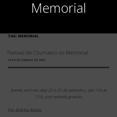
Memorial
TAG:
MEMORIAL
Festival do Churrasco no Memorial
PUBLICADO
19 DE SETEMBRO DE 2018
EM
Evento será nos dias 22 e 23 de setembro, das 11h às
21h, com entrada gratuita
Por Andréia Bueno