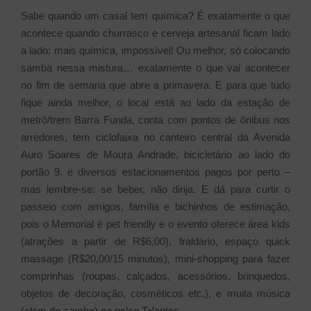
Sabe quando um casal tem química? É exatamente o que
acontece quando churrasco e cerveja artesanal ficam lado
a lado: mais química, impossível! Ou melhor, só colocando
samba nessa mistura… exatamente o que vai acontecer
no fim de semana que abre a primavera. E para que tudo
fique ainda melhor, o local está ao lado da estação de
metrô/trem Barra Funda, conta com pontos de ônibus nos
arredores, tem ciclofaixa no canteiro central da Avenida
Auro Soares de Moura Andrade, bicicletário ao lado do
portão 9, e diversos estacionamentos pagos por perto –
mas lembre-se: se beber, não dirija. E dá para curtir o
passeio com amigos, família e bichinhos de estimação,
pois o Memorial é pet friendly e o evento oferece área kids
(atrações a partir de R$6,00), fraldário, espaço quick
massage (R$20,00/15 minutos), mini-shopping para fazer
comprinhas (roupas, calçados, acessórios, brinquedos,
objetos de decoração, cosméticos etc.), e muita música
(além do samba) no palco Talentos.