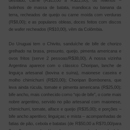
desfiado, carne (R$15,00 a R$22,00); os rellenos –
bolinhos de massa de batata, mandioca ou banana da
terra, recheados de queijo ou carne moída com verduras
(R$8,00); e as populares obleas, doces feitos com discos
de wafer recheados (R$10,00), vêm da Colômbia.
Do Uruguai tem o Chivito, sanduíche de bife de chorizo
grelhado na brasa, presunto, queijo, pimenta americana e
ovos fritos (serve 2 pessoas/R$38,00). A nossa vizinha
Argentina aparece com o clássico Choripan, lanche de
linguiça artesanal (bovina e suína), maionese caseira e
molho chimichurri (R$20,00); Choripan Bombonera, que
leva ainda rúcula, tomate e pimenta americana (R$25,00);
bife ancho, mais conhecido como “ojo de bife”, o corte mais
nobre argentino, servido no pão artesanal com maionese,
chimichurri, tomate, alface e queijo (R$35,00); e porções –
bife ancho aperitivo; linguiças; e mista – acompanhadas de
fatias de pão, cebola e batatas (de R$50,00 a R$70,00/para