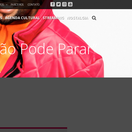
Facebook
Twitter
Instagram
Youtube
TOS
PARCEIROS
CONTATO
S
AGENDA CULTURAL
STREAMING
NOSTALGIA
ão Pode Parar”