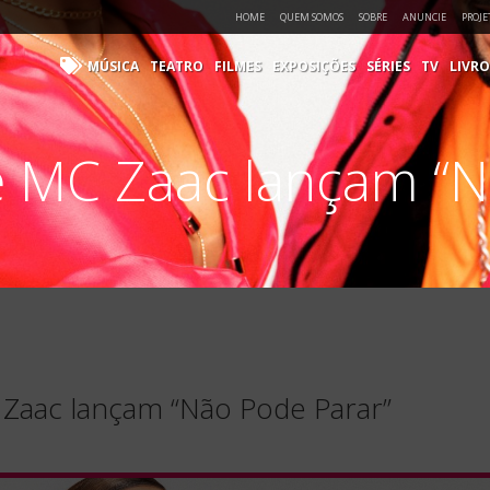
HOME
QUEM SOMOS
SOBRE
ANUNCIE
PROJE
MÚSICA
TEATRO
FILMES
EXPOSIÇÕES
SÉRIES
TV
LIVRO
 e MC Zaac lançam “N
 Zaac lançam “Não Pode Parar”