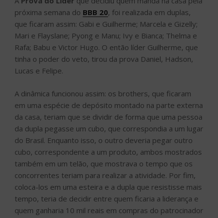
A
Prova do Líder
que decidiu quem manda na casa pela
próxima semana do
BBB 20
, foi realizada em duplas,
que ficaram assim: Gabi e Guilherme; Marcela e Gizelly;
Mari e Flayslane; Pyong e Manu; Ivy e Bianca; Thelma e
Rafa; Babu e Victor Hugo. O então líder Guilherme, que
tinha o poder do veto, tirou da prova Daniel, Hadson,
Lucas e Felipe.
A dinâmica funcionou assim: os brothers, que ficaram
em uma espécie de depósito montado na parte externa
da casa, teriam que se dividir de forma que uma pessoa
da dupla pegasse um cubo, que correspondia a um lugar
do Brasil. Enquanto isso, o outro deveria pegar outro
cubo, correspondente a um produto, ambos mostrados
também em um telão, que mostrava o tempo que os
concorrentes teriam para realizar a atividade. Por fim,
coloca-los em uma esteira e a dupla que resistisse mais
tempo, teria de decidir entre quem ficaria a liderança e
quem ganharia 10 mil reais em compras do patrocinador