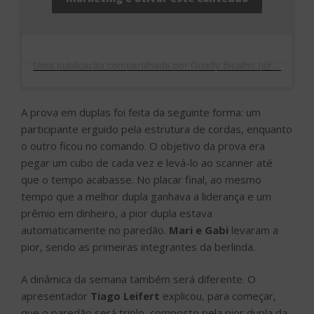
Uma publicação compartilhada por Gizelly Bicalho (@gizellybicalho)
A prova em duplas foi feita da seguinte forma: um
participante erguido pela estrutura de cordas, enquanto
o outro ficou no comando. O objetivo da prova era
pegar um cubo de cada vez e levá-lo ao scanner até
que o tempo acabasse. No placar final, ao mesmo
tempo que a melhor dupla ganhava a liderança e um
prêmio em dinheiro, a pior dupla estava
automaticamente no paredão.
Mari e Gabi
levaram a
pior, sendo as primeiras integrantes da berlinda.
A dinâmica da semana também será diferente. O
apresentador
Tiago Leifert
explicou, para começar,
que o paredão será triplo, composto pela pior dupla da