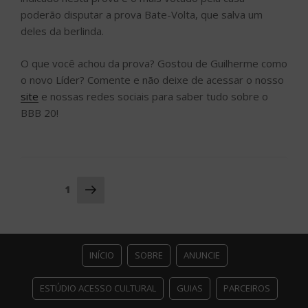
poderão disputar a prova Bate-Volta, que salva um
deles da berlinda.
O que você achou da prova? Gostou de Guilherme como
o novo Líder? Comente e não deixe de acessar o nosso
site
e nossas redes sociais para saber tudo sobre o
BBB 20!
Navegação
Próxima
Página
1
página
por
posts
INÍCIO
SOBRE
ANUNCIE
ESTÚDIO ACESSO CULTURAL
GUIAS
PARCEIROS