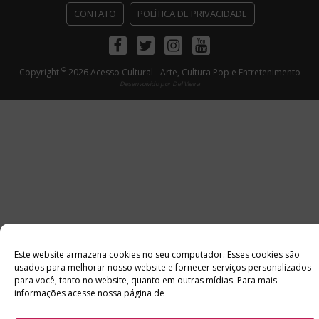
CONTATO
POLÍTICA DE PRIVACIDADE
Facebook
Twitter
Instagram
Youtube
©
Copyright
2026 Acesso Cultural - Arte, Cultura Pop e Entretenimento
Desenvolvido por
Del Vieira
Este website armazena cookies no seu computador. Esses cookies são
usados ​​para melhorar nosso website e fornecer serviços personalizados
para você, tanto no website, quanto em outras mídias. Para mais
informações acesse nossa página de