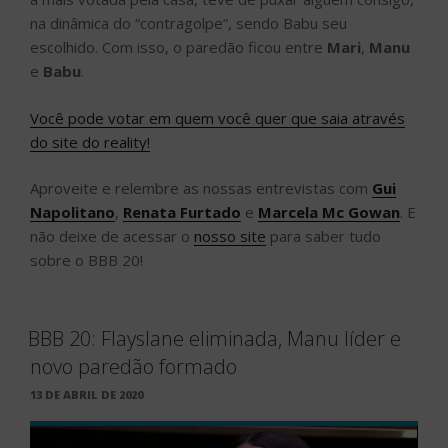
na dinâmica do “contragolpe”, sendo Babu seu
escolhido. Com isso, o paredão ficou entre
Mari
,
Manu
e
Babu
.
Você pode votar em quem você quer que saia através
do site do reality!
Aproveite e relembre as nossas entrevistas com
Gui
Napolitano
,
Renata Furtado
e
Marcela Mc Gowan
. E
não deixe de acessar o
nosso site
para saber tudo
sobre o BBB 20!
BBB 20: Flayslane eliminada, Manu líder e
novo paredão formado
PUBLICADO
13 DE ABRIL DE 2020
EM