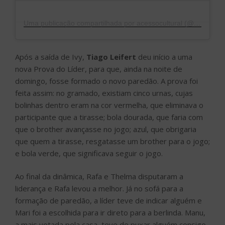
Uma publicação compartilhada por acessocultural (@acessocultural)
Após a saída de Ivy,
Tiago Leifert
deu início a uma
nova Prova do Líder, para que, ainda na noite de
domingo, fosse formado o novo paredão. A prova foi
feita assim: no gramado, existiam cinco urnas, cujas
bolinhas dentro eram na cor vermelha, que eliminava o
participante que a tirasse; bola dourada, que faria com
que o brother avançasse no jogo; azul, que obrigaria
que quem a tirasse, resgatasse um brother para o jogo;
e bola verde, que significava seguir o jogo.
Ao final da dinâmica, Rafa e Thelma disputaram a
liderança e Rafa levou a melhor. Já no sofá para a
formação de paredão, a líder teve de indicar alguém e
Mari foi a escolhida para ir direto para a berlinda. Manu,
a mais votada pela casa, teve de puxar alguém consigo,